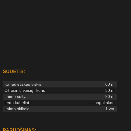
SUDĖTIS:
Kanadietiškas viskis
60 ml
Citrusinių vaisių likeris
30 ml
Laimo sultys
90 ml
Ledo kubeliai
pagal skonį
Laimo skiltelė
1 vnt.
PARUOŠIMAS: