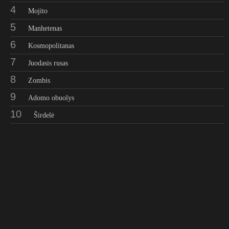
4
Mojito
5
Manhetenas
6
Kosmopolitanas
7
Juodasis rusas
8
Zombis
9
Adomo obuolys
10
Širdelė