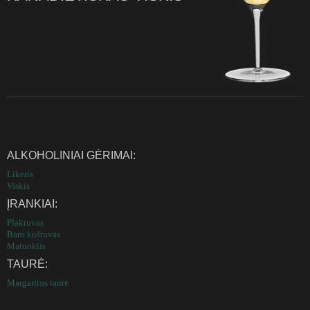
ALKOHOLINIAI GĖRIMAI:
Likeris
Viskis
ĮRANKIAI:
Plaktuvas
Baro koštuvas
Matuoklis
TAURĖ:
Margaritos taurė