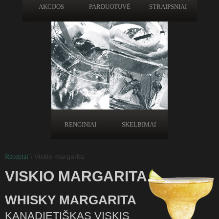
AKCIJOS
PARDUOTUVĖ
STRAIPSNIAI
RENGINIAI
SKELBIMAI
\ Viskio margarita
Receptai
VISKIO MARGARITA
WHISKY MARGARITA
KANADIETIŠKAS VISKIS