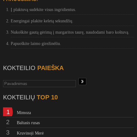
Į plaktuvą sudėkite visus ingridientus.
Energingai plakite keletą sekundžių.
Nukoškite gautą gėrimą į margaritos taurę, naudodami baro koštuvą.
Papuoškite laimo girežinėliu.
KOKTEILIO
PAIEŠKA
KOKTEILIŲ
TOP 10
1
Mimoza
2
Baltasis rusas
3
Kruvinoji Merė