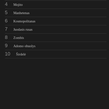
4
Mojito
5
Manhetenas
6
Kosmopolitanas
7
Juodasis rusas
8
Zombis
9
Adomo obuolys
10
Širdelė