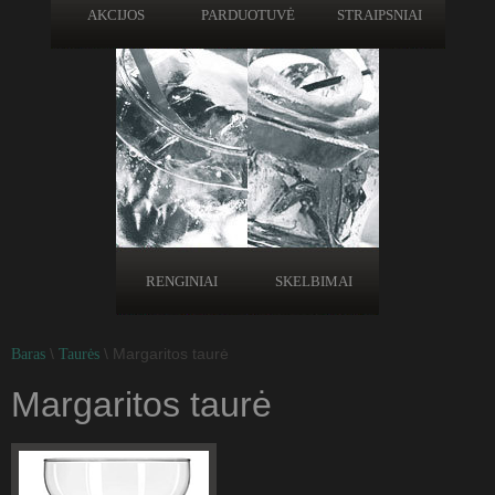
AKCIJOS
PARDUOTUVĖ
STRAIPSNIAI
RENGINIAI
SKELBIMAI
\
\ Margaritos taurė
Baras
Taurės
Margaritos taurė