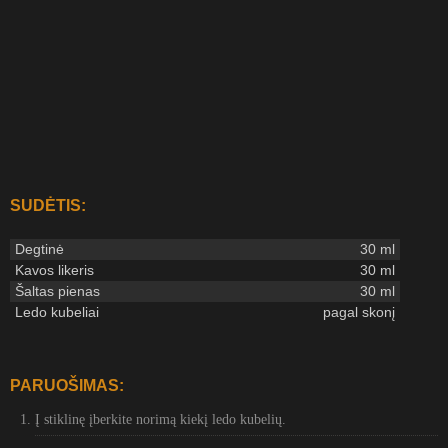
SUDĖTIS:
Degtinė
30 ml
Kavos likeris
30 ml
Šaltas pienas
30 ml
Ledo kubeliai
pagal skonį
PARUOŠIMAS:
Į stiklinę įberkite norimą kiekį ledo kubelių.