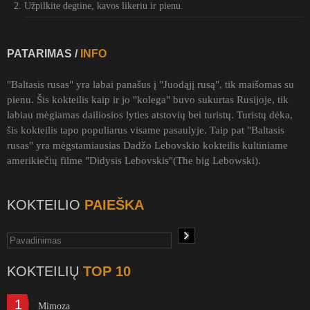
Užpilkite degtine, kavos likeriu ir pienu.
PATARIMAS /
INFO
"Baltasis rusas" yra labai panašus į "Juodąjį rusą", tik maišomas su
pienu. Šis kokteilis kaip ir jo "kolega" buvo sukurtas Rusijoje, tik
labiau mėgiamas dailiosios lyties atstovių bei turistų. Turistų dėka,
šis kokteilis tapo populiarus visame pasaulyje. Taip pat "Baltasis
rusas" yra mėgstamiausias Dadžo Lebovskio kokteilis kultiniame
amerikiečių filme "Didysis Lebovskis"(The big Lebowski).
KOKTEILIO
PAIEŠKA
KOKTEILIŲ
TOP 10
1
Mimoza