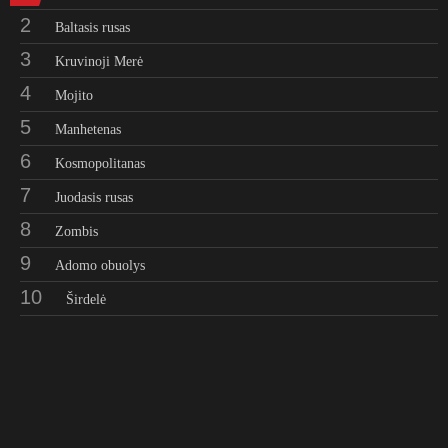
2
Baltasis rusas
3
Kruvinoji Merė
4
Mojito
5
Manhetenas
6
Kosmopolitanas
7
Juodasis rusas
8
Zombis
9
Adomo obuolys
10
Širdelė