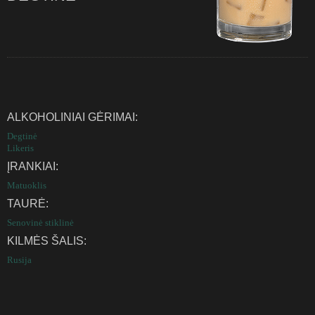
ALKOHOLINIAI GĖRIMAI:
Degtinė
Likeris
ĮRANKIAI:
Matuoklis
TAURĖ:
Senovinė stiklinė
KILMĖS ŠALIS:
Rusija