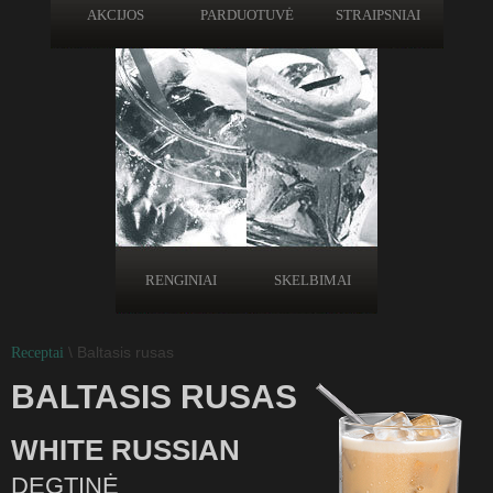
AKCIJOS
PARDUOTUVĖ
STRAIPSNIAI
RENGINIAI
SKELBIMAI
\ Baltasis rusas
Receptai
BALTASIS RUSAS
WHITE RUSSIAN
DEGTINĖ