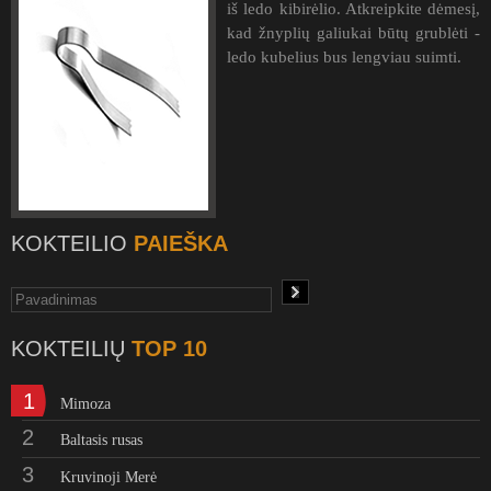
iš ledo kibirėlio. Atkreipkite dėmesį,
kad žnyplių galiukai būtų grublėti -
ledo kubelius bus lengviau suimti.
KOKTEILIO
PAIEŠKA
KOKTEILIŲ
TOP 10
1
Mimoza
2
Baltasis rusas
3
Kruvinoji Merė