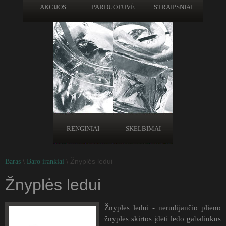
AKCIJOS
PARDUOTUVĖ
STRAIPSNIAI
RENGINIAI
SKELBIMAI
\
\ Žnyplės ledui
Baras
Baro įrankiai
Žnyplės ledui
Žnyplės ledui - nerūdijančio plieno
žnyplės skirtos įdėti ledo gabaliukus