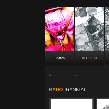
BARAS
RECEPTAI
\ Baro įrankiai
Baras
BARO
ĮRANKIAI