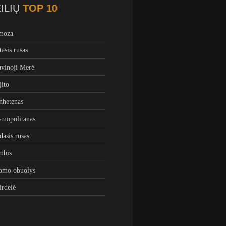
ILIŲ
TOP 10
moza
tasis rusas
vinoji Merė
ito
hetenas
mopolitanas
dasis rusas
mbis
omo obuolys
irdelė