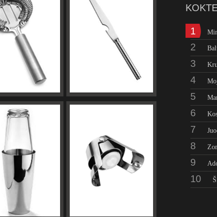
KOKTE
1
Mi
2
Bal
3
Kru
4
Moj
5
Man
ARO KOŠTUVAS
BARO PEILIS
6
Kos
7
Juo
8
Zo
9
Ad
10
Š