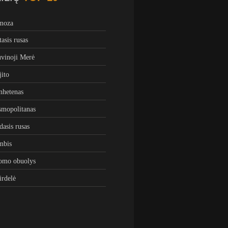
moza
tasis rusas
vinoji Merė
ito
hetenas
mopolitanas
dasis rusas
mbis
omo obuolys
irdelė