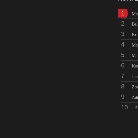
1
Mi
2
Bal
3
Kru
4
Moj
5
Man
6
Kos
7
Juo
8
Zo
9
Ad
10
Š