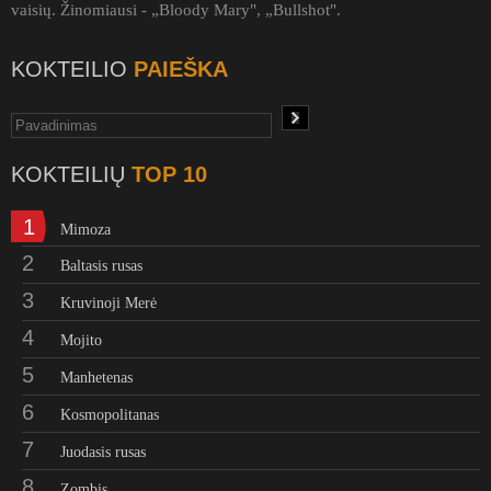
vaisių. Žinomiausi - „Bloody Mary", „Bullshot".
KOKTEILIO
PAIEŠKA
KOKTEILIŲ
TOP 10
1
Mimoza
2
Baltasis rusas
3
Kruvinoji Merė
4
Mojito
5
Manhetenas
6
Kosmopolitanas
7
Juodasis rusas
8
Zombis