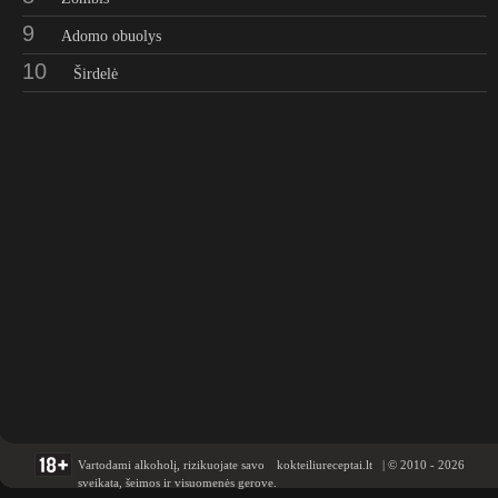
9
Adomo obuolys
10
Širdelė
Vartodami alkoholį, rizikuojate savo
kokteiliureceptai.lt | © 2010 - 2026
sveikata, šeimos ir visuomenės gerove.