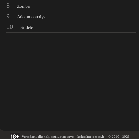
8
Zombis
9
Adomo obuolys
10
Širdelė
Vartodami alkoholį, rizikuojate savo
kokteiliureceptai.lt | © 2010 - 2026