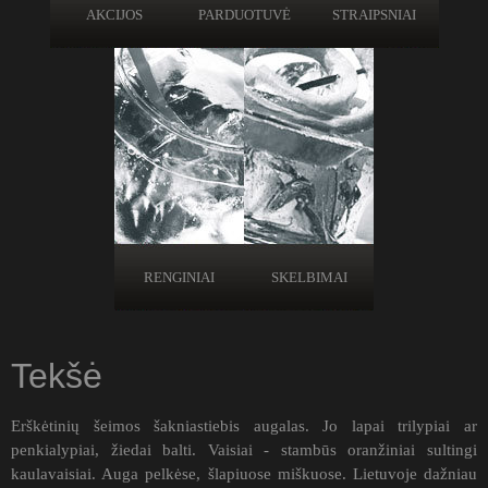
AKCIJOS
PARDUOTUVĖ
STRAIPSNIAI
RENGINIAI
SKELBIMAI
Tekšė
Erškėtinių šeimos šakniastiebis augalas. Jo lapai trilypiai ar
penkialypiai, žiedai balti. Vaisiai - stambūs oranžiniai sultingi
kaulavaisiai. Auga pelkėse, šlapiuose miškuose. Lietuvoje dažniau