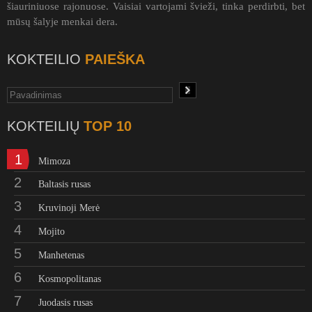
šiauriniuose rajonuose. Vaisiai vartojami švieži, tinka perdirbti, bet
mūsų šalyje menkai dera.
KOKTEILIO
PAIEŠKA
KOKTEILIŲ
TOP 10
1
Mimoza
2
Baltasis rusas
3
Kruvinoji Merė
4
Mojito
5
Manhetenas
6
Kosmopolitanas
7
Juodasis rusas