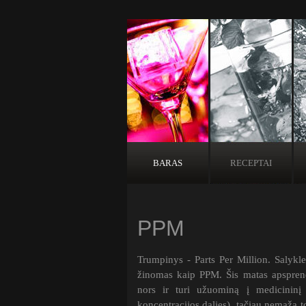
BARAS
RECEPTAI
PPM
Trumpinys - Parts Per Million. Salykle
žinomas kaip PPM. Šis matas apsprend
nors ir turi užuominą į medicininį
koncentracijos dalies), tačiau nemaža t