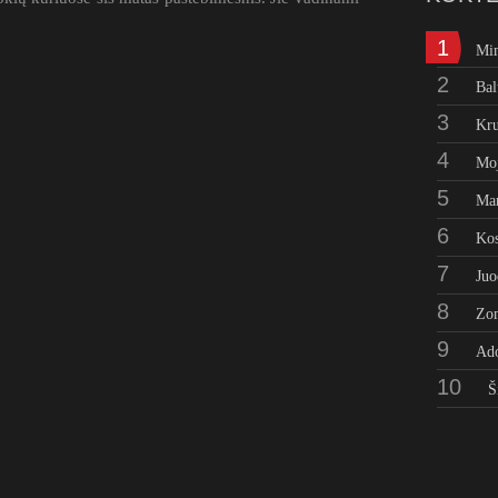
1
Mi
2
Bal
3
Kru
4
Moj
5
Man
6
Kos
7
Juo
8
Zo
9
Ad
10
Š