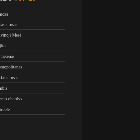
moza
tasis rusas
vinoji Merė
ito
hetenas
mopolitanas
dasis rusas
mbis
omo obuolys
irdelė