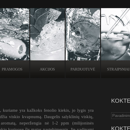
PRAMOGOS
AKCIJOS
PARDUOTUVĖ
STRAIPSNIAI
KOKTE
, kuriame yra kažkoks fenolio kiekis, jo lygis yra
žia viskio kvapnumą. Daugelis salyklinių viskių,
 aromatą, neperžengia nė 1-2 ppm (milijoninės
KOKTE
okių kuriuose šis matas pastebimesnis. Jie vadinami