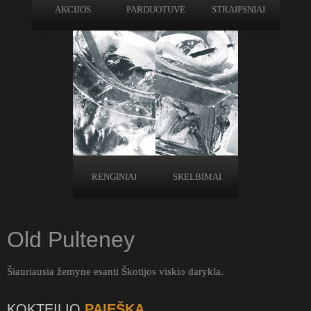
AKCIJOS
PARDUOTUVĖ
STRAIPSNIAI
RENGINIAI
SKELBIMAI
Old Pulteney
Šiauriausia žemyne esanti Škotijos viskio darykla.
KOKTEILIO
PAIEŠKA