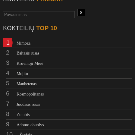
KOKTEILIŲ
TOP 10
1
Mimoza
2
Baltasis rusas
3
Kruvinoji Merė
4
Mojito
5
Manhetenas
6
Kosmopolitanas
7
Juodasis rusas
8
Zombis
9
Adomo obuolys
10