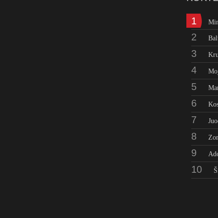
1
Mi
2
Bal
3
Kru
4
Moj
5
Man
6
Kos
7
Juo
8
Zo
9
Ad
10
Š