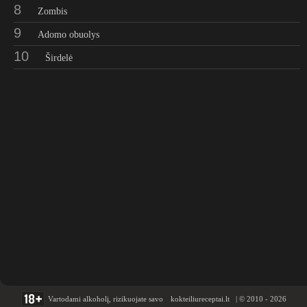
8
Zombis
9
Adomo obuolys
10
Širdelė
Vartodami alkoholį, rizikuojate savo
kokteiliureceptai.lt | © 2010 - 2026