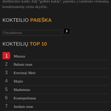
distiliavimo katilo dalį “gulbės kaklą”, patenka į vandeniu vėsinamą
kondensatorių virsta skysčiu.
KOKTEILIO
PAIEŠKA
KOKTEILIŲ
TOP 10
1
Mimoza
2
Baltasis rusas
3
Kruvinoji Merė
4
Mojito
5
Manhetenas
6
Kosmopolitanas
7
Juodasis rusas