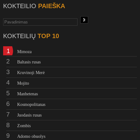
KOKTEILIO
PAIEŠKA
KOKTEILIŲ
TOP 10
1
Mimoza
2
Baltasis rusas
3
Kruvinoji Merė
4
Mojito
5
Manhetenas
6
Kosmopolitanas
7
Juodasis rusas
8
Zombis
9
Adomo obuolys