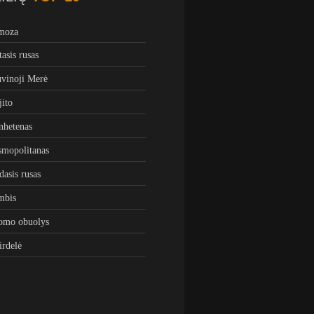
moza
tasis rusas
vinoji Merė
ito
hetenas
mopolitanas
dasis rusas
mbis
omo obuolys
irdelė