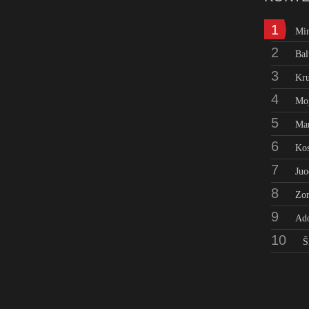
1
Mi
2
Bal
3
Kru
4
Moj
5
Man
6
Kos
7
Juo
8
Zo
9
Ad
10
Š