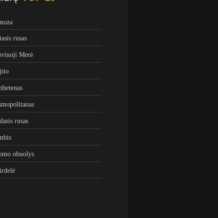
moza
tasis rusas
vinoji Merė
ito
hetenas
mopolitanas
dasis rusas
mbis
omo obuolys
irdelė