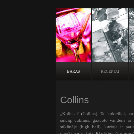
BARAS
RECEPTAI
Collins
„Kolinsai" (Collins). Tai kokteiliai, p
sulčių, cukraus, gazuoto vandens ar 
stiklinėje (high ball), kurioje ir pat
puošiamas vyšnia. Klasikinis šios grupės