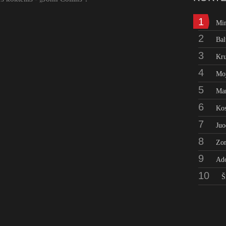
1
Mi
2
Bal
3
Kru
4
Moj
5
Man
6
Kos
7
Juo
8
Zo
9
Ad
10
Š