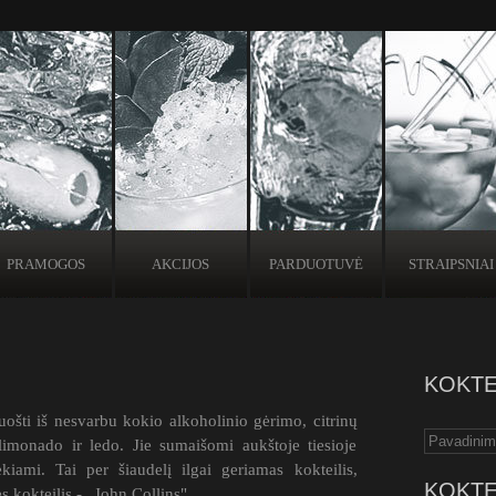
PRAMOGOS
AKCIJOS
PARDUOTUVĖ
STRAIPSNIAI
KOKTE
aruošti iš nesvarbu kokio alkoholinio gėrimo, citrinų
limonado ir ledo. Jie sumaišomi aukštoje tiesioje
iekiami. Tai per šiaudelį ilgai geriamas kokteilis,
KOKTE
 kokteilis - „John Collins".