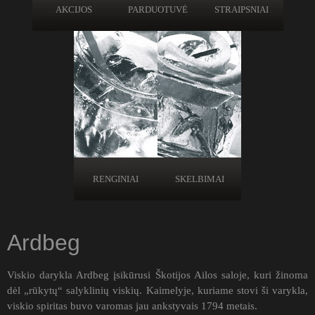
AKCIJOS
PARDUOTUVĖ
STRAIPSNIAI
RENGINIAI
SKELBIMAI
Ardbeg
Viskio darykla Ardbeg įsikūrusi Škotijos Ailos saloje, kuri žinoma
dėl „rūkytų“ salyklinių viskių. Kaimelyje, kuriame stovi ši varykla,
viskio spiritas buvo varomas jau ankstyvais 1794 metais.