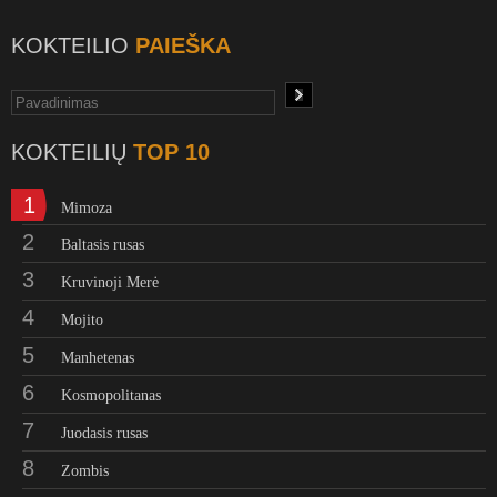
KOKTEILIO
PAIEŠKA
KOKTEILIŲ
TOP 10
1
Mimoza
2
Baltasis rusas
3
Kruvinoji Merė
4
Mojito
5
Manhetenas
6
Kosmopolitanas
7
Juodasis rusas
8
Zombis