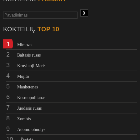
KOKTEILIŲ
TOP 10
1
Mimoza
2
Baltasis rusas
3
Kruvinoji Merė
4
Mojito
5
Manhetenas
6
Kosmopolitanas
7
Juodasis rusas
8
Zombis
9
Adomo obuolys
10