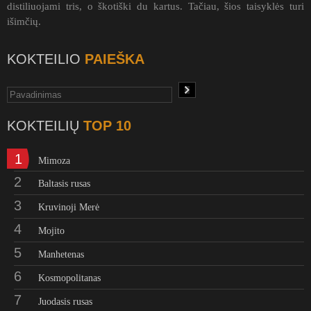
distiliuojami tris, o škotiški du kartus. Tačiau, šios taisyklės turi
išimčių.
KOKTEILIO
PAIEŠKA
KOKTEILIŲ
TOP 10
1
Mimoza
2
Baltasis rusas
3
Kruvinoji Merė
4
Mojito
5
Manhetenas
6
Kosmopolitanas
7
Juodasis rusas