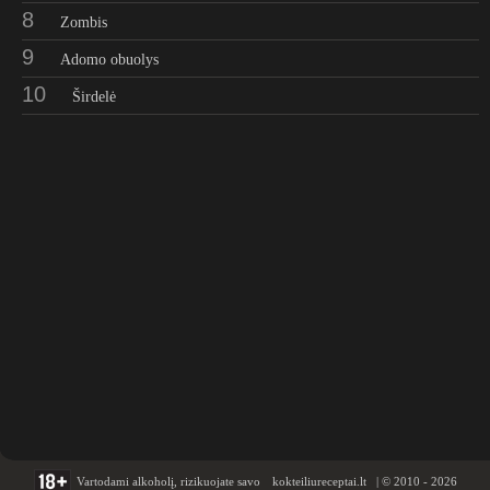
8
Zombis
9
Adomo obuolys
10
Širdelė
Vartodami alkoholį, rizikuojate savo
kokteiliureceptai.lt | © 2010 - 2026