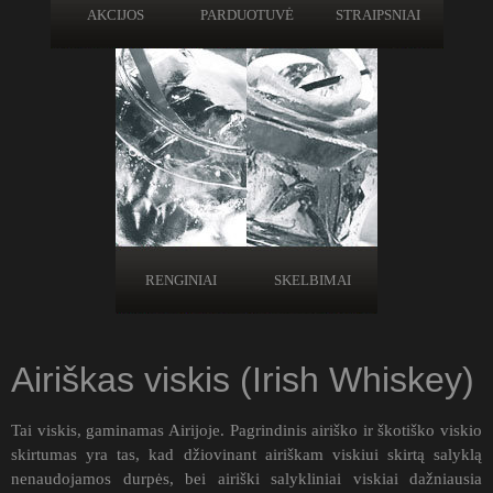
AKCIJOS
PARDUOTUVĖ
STRAIPSNIAI
RENGINIAI
SKELBIMAI
Airiškas viskis (Irish Whiskey)
Tai viskis, gaminamas Airijoje. Pagrindinis airiško ir škotiško viskio
skirtumas yra tas, kad džiovinant airiškam viskiui skirtą salyklą
nenaudojamos durpės, bei airiški salykliniai viskiai dažniausia