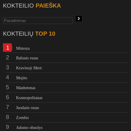
KOKTEILIO
PAIEŠKA
KOKTEILIŲ
TOP 10
1
Mimoza
2
Baltasis rusas
3
Kruvinoji Merė
4
Mojito
5
Manhetenas
6
Kosmopolitanas
7
Juodasis rusas
8
Zombis
9
Adomo obuolys