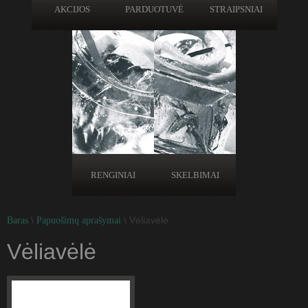
AKCIJOS
PARDUOTUVĖ
STRAIPSNIAI
RENGINIAI
SKELBIMAI
\
\ Vėliavėlė
Baras
Papuošimų aprašymai
Vėliavėlė