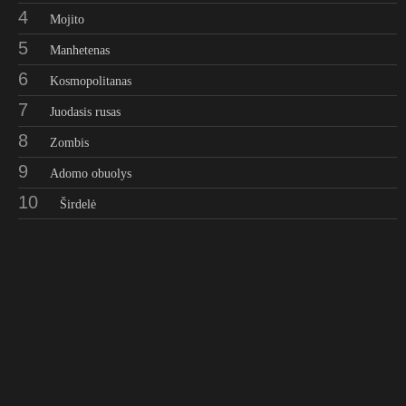
4
Mojito
5
Manhetenas
6
Kosmopolitanas
7
Juodasis rusas
8
Zombis
9
Adomo obuolys
10
Širdelė