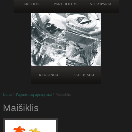
AKCIJOS
PARDUOTUVĖ
STRAIPSNIAI
RENGINIAI
SKELBIMAI
\
\ Maišiklis
Baras
Papuošimų aprašymai
Maišiklis