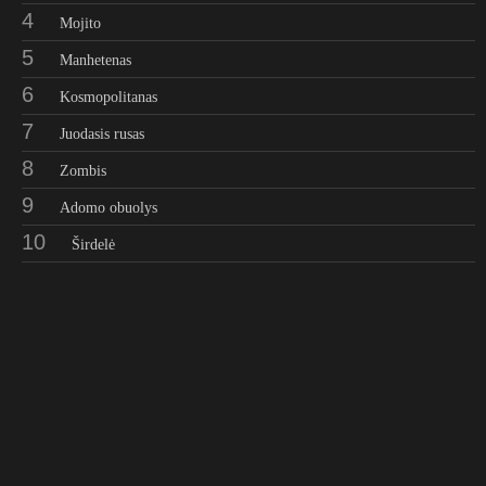
4
Mojito
5
Manhetenas
6
Kosmopolitanas
7
Juodasis rusas
8
Zombis
9
Adomo obuolys
10
Širdelė