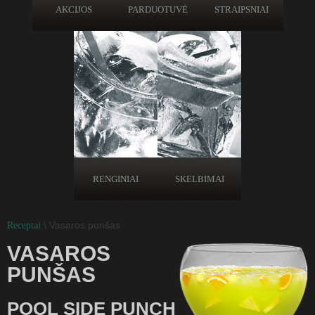
AKCIJOS
PARDUOTUVĖ
STRAIPSNIAI
RENGINIAI
SKELBIMAI
\ Vasaros punšas
Receptai
VASAROS
PUNŠAS
POOL SIDE PUNCH