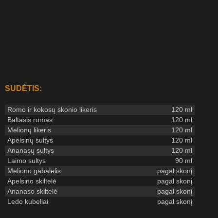
SUDĖTIS:
Romo ir kokosų skonio likeris
120 ml
Baltasis romas
120 ml
Melionų likeris
120 ml
Apelsinų sultys
120 ml
Ananasų sultys
120 ml
Laimo sultys
90 ml
Meliono gabalėlis
pagal skonį
Apelsino skiltelė
pagal skonį
Ananaso skiltelė
pagal skonį
Ledo kubeliai
pagal skonį