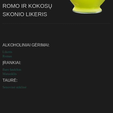
ROMO IR KOKOSŲ
SKONIO LIKERIS
ALKOHOLINIAI GĖRIMAI:
Likeris
Romas
ĮRANKIAI:
Baro šaukštas
Matuoklis
TAURĖ:
Senovinė stiklinė