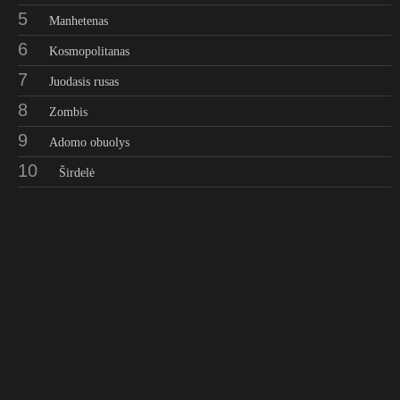
5
Manhetenas
6
Kosmopolitanas
7
Juodasis rusas
8
Zombis
9
Adomo obuolys
10
Širdelė