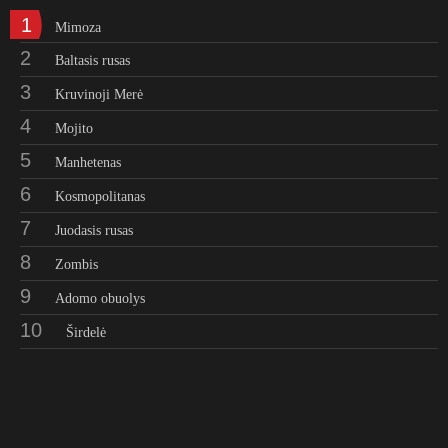
1
Mimoza
2
Baltasis rusas
3
Kruvinoji Merė
4
Mojito
5
Manhetenas
6
Kosmopolitanas
7
Juodasis rusas
8
Zombis
9
Adomo obuolys
10
Širdelė