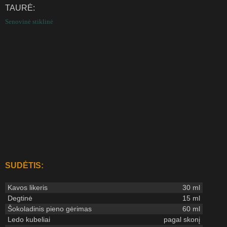
TAURĖ:
Senovinė stiklinė
SUDĖTIS:
Kavos likeris
30 ml
Degtinė
15 ml
Šokoladinis pieno gėrimas
60 ml
Ledo kubeliai
pagal skonį