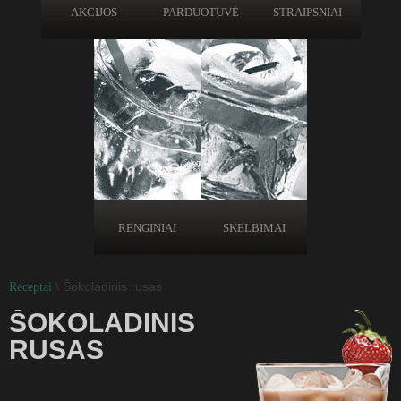
AKCIJOS
PARDUOTUVĖ
STRAIPSNIAI
RENGINIAI
SKELBIMAI
\ Šokoladinis rusas
Receptai
ŠOKOLADINIS
RUSAS