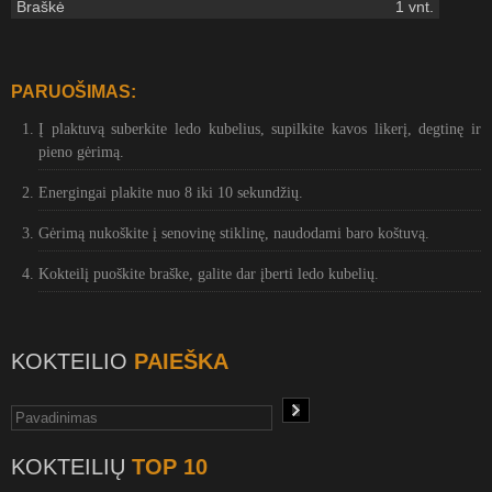
Braškė
1 vnt.
PARUOŠIMAS:
Į plaktuvą suberkite ledo kubelius, supilkite kavos likerį, degtinę ir
pieno gėrimą.
Energingai plakite nuo 8 iki 10 sekundžių.
Gėrimą nukoškite į senovinę stiklinę, naudodami baro koštuvą.
Kokteilį puoškite braške, galite dar įberti ledo kubelių.
KOKTEILIO
PAIEŠKA
KOKTEILIŲ
TOP 10