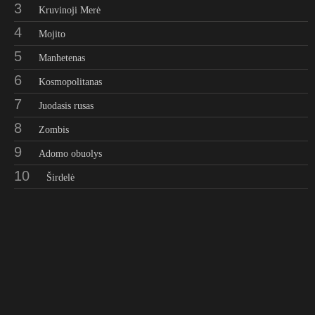
3
Kruvinoji Merė
4
Mojito
5
Manhetenas
6
Kosmopolitanas
7
Juodasis rusas
8
Zombis
9
Adomo obuolys
10
Širdelė