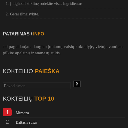
Į highball stiklinę sudėkite visus ingridientus.
Gerai išmaišykite.
PATARIMAS /
INFO
Jei pageidaujate daugiau juntamų vaisių kokteilyje, vietoje vandens
pilkite apelsinų ir ananasų sultis.
KOKTEILIO
PAIEŠKA
KOKTEILIŲ
TOP 10
1
Mimoza
2
Baltasis rusas