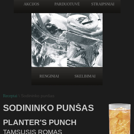
AKCIJOS
PARDUOTUVĖ
STRAIPSNIAI
RENGINIAI
SKELBIMAI
\ Sodininko punšas
Receptai
SODININKO PUNŠAS
PLANTER'S PUNCH
TAMSUSIS ROMAS