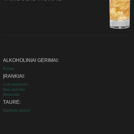
ALKOHOLINIAI GĖRIMAI:
Romas
ĮRANKIAI:
Ledo malūnėlis
Baro šaukštas
Matuoklis
TAURĖ:
Highball stiklinė