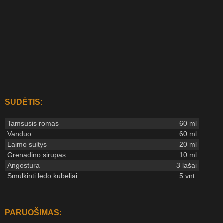
SUDĖTIS:
Tamsusis romas
60 ml
Vanduo
60 ml
Laimo sultys
20 ml
Grenadino sirupas
10 ml
Angostura
3 lašai
Smulkinti ledo kubeliai
5 vnt.
PARUOŠIMAS: