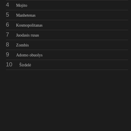
4
Mojito
5
Manhetenas
6
Kosmopolitanas
7
Juodasis rusas
8
Zombis
9
Adomo obuolys
10
Širdelė