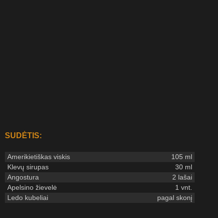
SUDĖTIS:
Amerikietiškas viskis
105 ml
Klevų sirupas
30 ml
Angostura
2 lašai
Apelsino žievelė
1 vnt.
Ledo kubeliai
pagal skonį