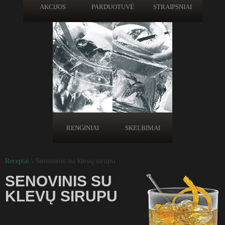
AKCIJOS
PARDUOTUVĖ
STRAIPSNIAI
RENGINIAI
SKELBIMAI
\ Senovinis su klevų sirupu
Receptai
SENOVINIS SU
KLEVŲ SIRUPU