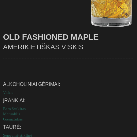
OLD FASHIONED MAPLE
AMERIKIETIŠKAS VISKIS
ALKOHOLINIAI GĖRIMAI:
Viskis
ĮRANKIAI:
Baro šaukštas
Matuoklis
Gremžtukas
TAURĖ:
Senovinė stiklinė