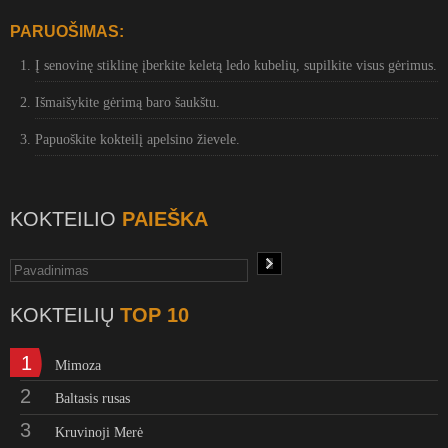
PARUOŠIMAS:
Į senovinę stiklinę įberkite keletą ledo kubelių, supilkite visus gėrimus.
Išmaišykite gėrimą baro šaukštu.
Papuoškite kokteilį apelsino žievele.
KOKTEILIO
PAIEŠKA
KOKTEILIŲ
TOP 10
1
Mimoza
2
Baltasis rusas
3
Kruvinoji Merė