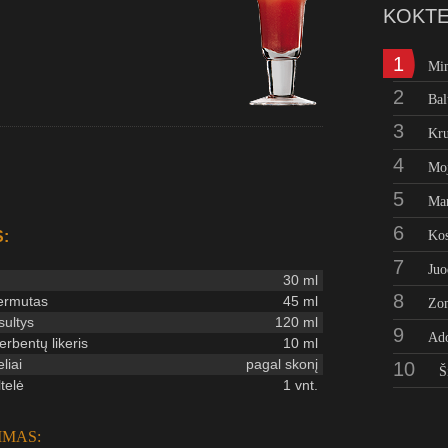
KOKTE
1
Mi
2
Bal
3
Kru
4
Moj
5
Man
6
:
Kos
7
Juo
30 ml
8
ermutas
45 ml
Zo
ultys
120 ml
9
Ad
rbentų likeris
10 ml
liai
pagal skonį
10
Š
telė
1 vnt.
IMAS: