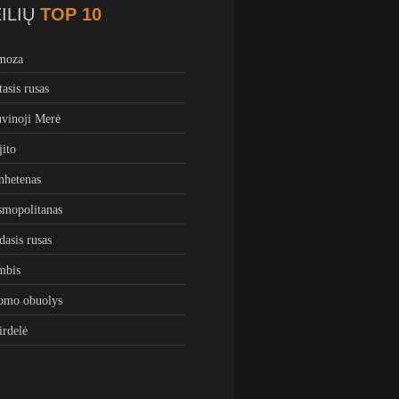
ILIŲ
TOP 10
moza
tasis rusas
vinoji Merė
ito
hetenas
mopolitanas
dasis rusas
mbis
omo obuolys
irdelė