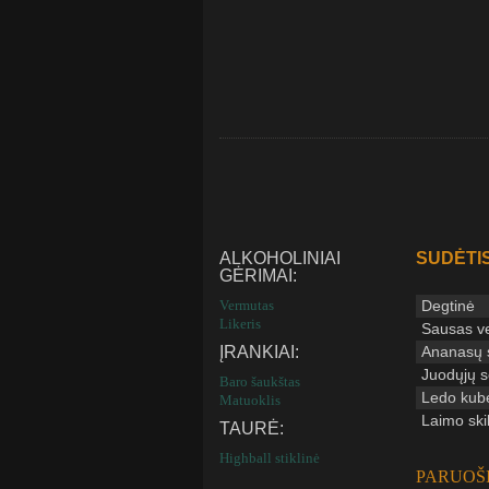
ALKOHOLINIAI
SUDĖTIS
GĖRIMAI:
Vermutas
Degtinė
Likeris
Sausas v
ĮRANKIAI:
Ananasų s
Juodųjų se
Baro šaukštas
Ledo kube
Matuoklis
Laimo skil
TAURĖ:
Highball stiklinė
PARUOŠ