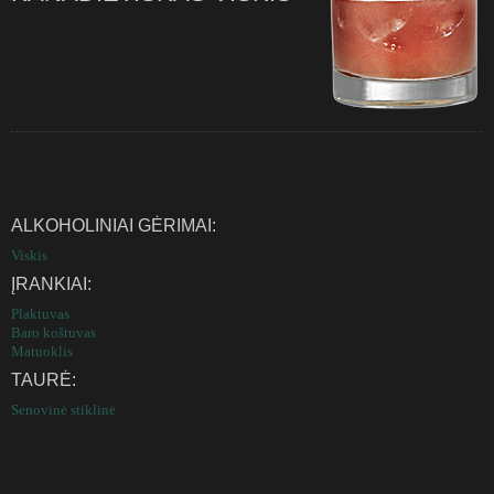
ALKOHOLINIAI GĖRIMAI:
Viskis
ĮRANKIAI:
Plaktuvas
Baro koštuvas
Matuoklis
TAURĖ:
Senovinė stiklinė