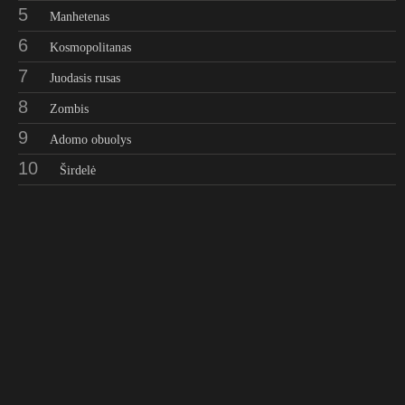
5
Manhetenas
6
Kosmopolitanas
7
Juodasis rusas
8
Zombis
9
Adomo obuolys
10
Širdelė