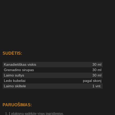
SUDĖTIS:
Kanadietiškas viskis
30 ml
Grenadino sirupas
30 ml
Laimo sultys
30 ml
Ledo kubeliai
pagal skonį
Laimo skiltelė
1 vnt.
PARUOŠIMAS:
Į plaktuvą sudėkite visus ingridientus.