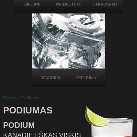
AKCIJOS
PARDUOTUVĖ
STRAIPSNIAI
RENGINIAI
SKELBIMAI
\ Podiumas
Receptai
PODIUMAS
PODIUM
KANADIETIŠKAS VISKIS