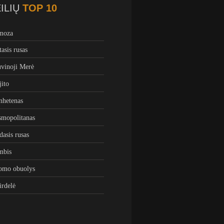
ILIŲ
TOP 10
moza
tasis rusas
vinoji Merė
ito
hetenas
mopolitanas
dasis rusas
mbis
omo obuolys
irdelė