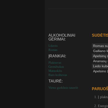
ALKOHOLINIAI
SUDĖTIS
GĖRIMAI:
Likeris
Romas su 
Romas
Galliano l
ĮRANKIAI:
Apelsinų 
Ananasų s
Plaktuvas
Ledo kube
Gremžtukas
Matuoklis
Apelsino 
Baro koštuvas
TAURĖ:
Vieno gurkšnio taurelė
PARUOŠ
Į plakt
Energin