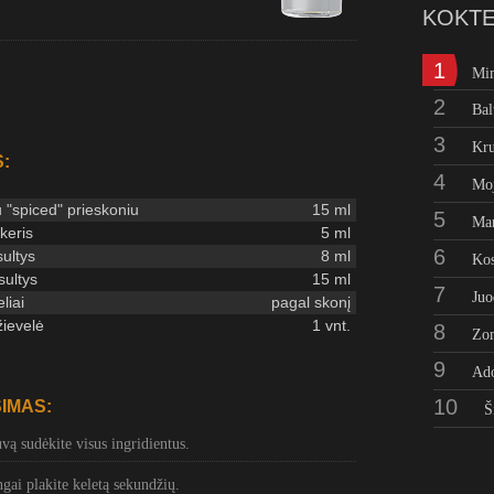
KOKTE
1
Mi
2
Bal
3
Kru
:
4
Moj
"spiced" prieskoniu
15 ml
5
Man
ikeris
5 ml
6
sultys
8 ml
Kos
ultys
15 ml
7
Juo
liai
pagal skonį
žievelė
1 vnt.
8
Zo
9
Ad
10
IMAS:
Š
uvą sudėkite visus ingridientus.
gai plakite keletą sekundžių.