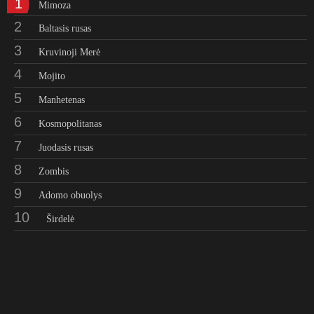
1
Mimoza
2
Baltasis rusas
3
Kruvinoji Merė
4
Mojito
5
Manhetenas
6
Kosmopolitanas
7
Juodasis rusas
8
Zombis
9
Adomo obuolys
10
Širdelė