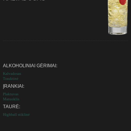
ALKOHOLINIAI GĖRIMAI:
Kalvadosas
Trauktinė
ĮRANKIAI:
Plaktuvas
Matuoklis
TAURĖ:
Highball stiklinė