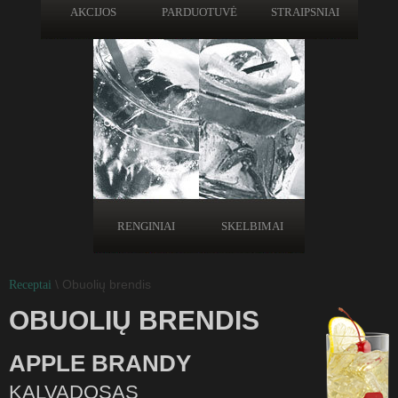
AKCIJOS
PARDUOTUVĖ
STRAIPSNIAI
RENGINIAI
SKELBIMAI
\ Obuolių brendis
Receptai
OBUOLIŲ BRENDIS
APPLE BRANDY
KALVADOSAS