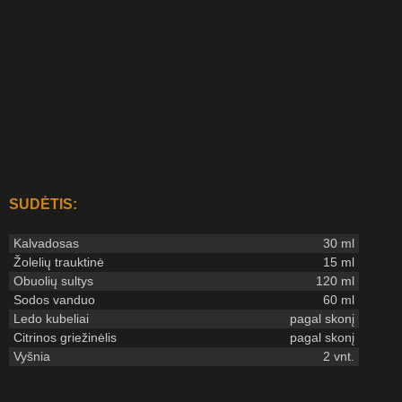
SUDĖTIS:
Kalvadosas
30 ml
Žolelių trauktinė
15 ml
Obuolių sultys
120 ml
Sodos vanduo
60 ml
Ledo kubeliai
pagal skonį
Citrinos griežinėlis
pagal skonį
Vyšnia
2 vnt.