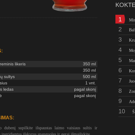
KOKTE
1
Mi
2
Bal
3
Kru
4
:
Moj
5
Man
eminis likeris
350 ml
6
350 ml
Kos
ų sultys
500 ml
7
Juo
sius
1 vnt.
s ledas
pagal skonį
8
Zo
ė
pagal skonį
9
Ad
10
Š
IMAS:
o dubenį supilkite išspaustas laimo vaisiaus sultis ir
s ingridientus išskyrus spanguoles ir gerai išmaišykite.