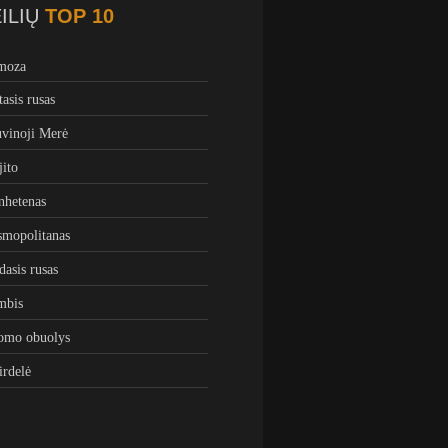
ILIŲ
TOP 10
moza
tasis rusas
vinoji Merė
ito
hetenas
mopolitanas
dasis rusas
mbis
omo obuolys
irdelė