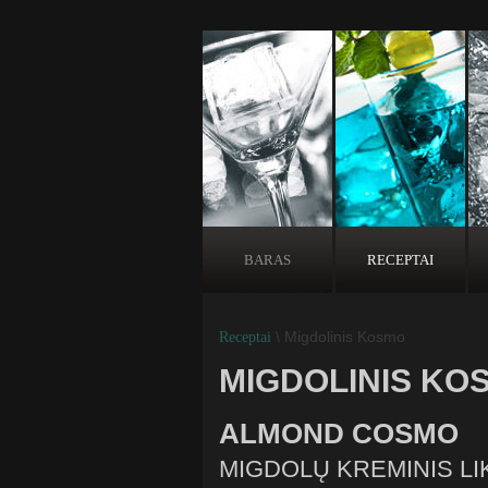
BARAS
RECEPTAI
\ Migdolinis Kosmo
Receptai
MIGDOLINIS KO
ALMOND COSMO
MIGDOLŲ KREMINIS LI