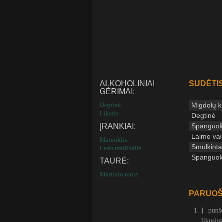
ALKOHOLINIAI
SUDĖTIS
GĖRIMAI:
Degtinė
Migdolų kr
Likeris
Degtinė
ĮRANKIAI:
Spanguoli
Laimo vai
Matuoklis
Smulkinta
Ledo malūnėlis
Spanguol
TAURĖ:
Martinio taurė
PARUOŠ
Į punš
likusiu