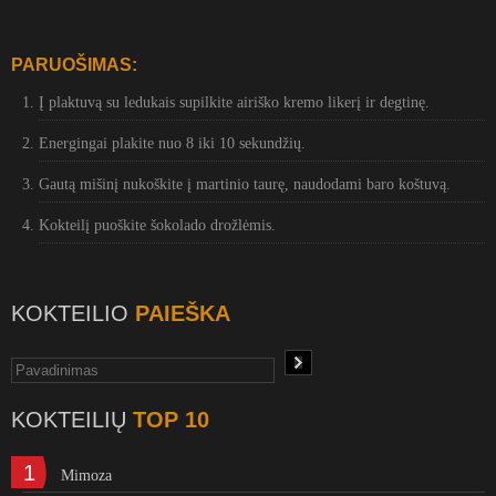
PARUOŠIMAS:
Į plaktuvą su ledukais supilkite airiško kremo likerį ir degtinę.
Energingai plakite nuo 8 iki 10 sekundžių.
Gautą mišinį nukoškite į martinio taurę, naudodami baro koštuvą.
Kokteilį puoškite šokolado drožlėmis.
KOKTEILIO
PAIEŠKA
KOKTEILIŲ
TOP 10
1
Mimoza