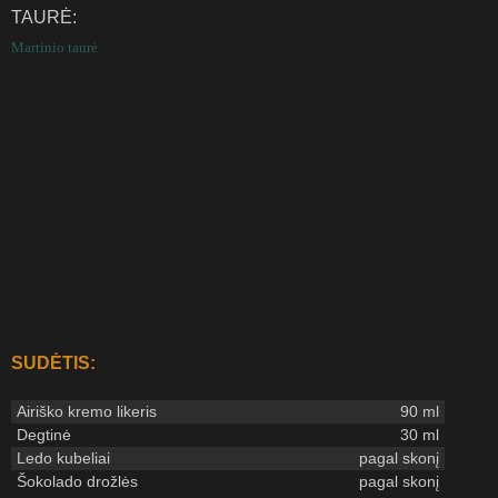
TAURĖ:
Martinio taurė
SUDĖTIS:
Airiško kremo likeris
90 ml
Degtinė
30 ml
Ledo kubeliai
pagal skonį
Šokolado drožlės
pagal skonį