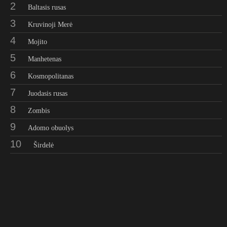
2
Baltasis rusas
3
Kruvinoji Merė
4
Mojito
5
Manhetenas
6
Kosmopolitanas
7
Juodasis rusas
8
Zombis
9
Adomo obuolys
10
Širdelė