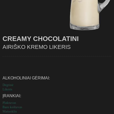
CREAMY CHOCOLATINI
AIRIŠKO KREMO LIKERIS
ALKOHOLINIAI GĖRIMAI:
Degtinė
Likeris
ĮRANKIAI:
Plaktuvas
Baro koštuvas
Matuoklis