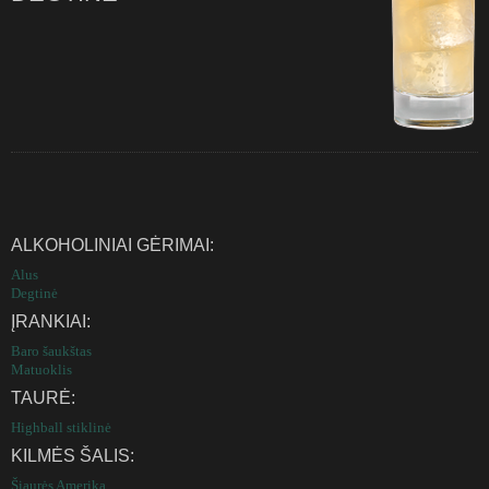
ALKOHOLINIAI GĖRIMAI:
Alus
Degtinė
ĮRANKIAI:
Baro šaukštas
Matuoklis
TAURĖ:
Highball stiklinė
KILMĖS ŠALIS:
Šiaurės Amerika