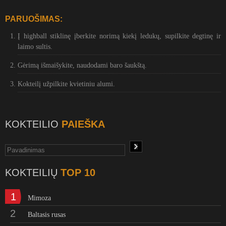
PARUOŠIMAS:
Į highball stiklinę įberkite norimą kiekį ledukų, supilkite degtinę ir
laimo sultis.
Gėrimą išmaišykite, naudodami baro šaukštą.
Kokteilį užpilkite kvietiniu alumi.
KOKTEILIO
PAIEŠKA
KOKTEILIŲ
TOP 10
1
Mimoza
2
Baltasis rusas