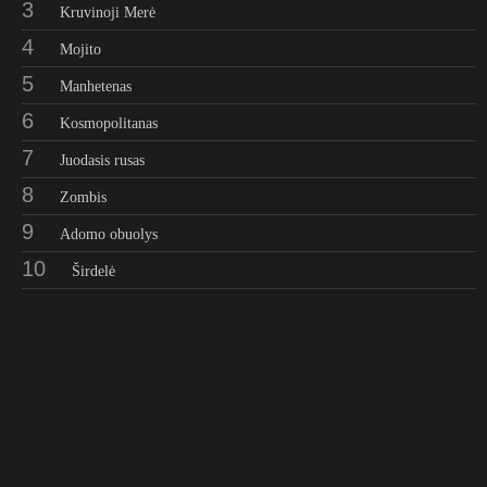
3
Kruvinoji Merė
4
Mojito
5
Manhetenas
6
Kosmopolitanas
7
Juodasis rusas
8
Zombis
9
Adomo obuolys
10
Širdelė