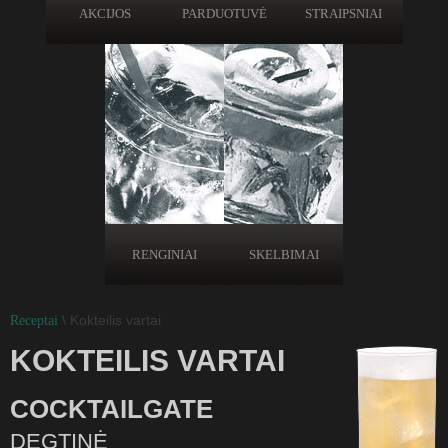
AKCIJOS
PARDUOTUVĖ
STRAIPSNIAI
RENGINIAI
SKELBIMAI
\ Kokteilis vartai
Receptai
KOKTEILIS VARTAI
COCKTAILGATE
DEGTINĖ