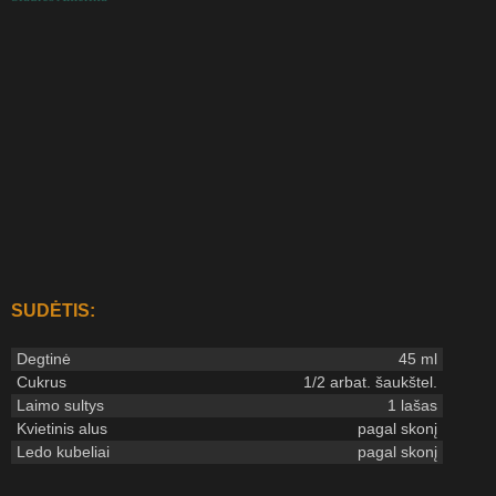
SUDĖTIS:
Degtinė
45 ml
Cukrus
1/2 arbat. šaukštel.
Laimo sultys
1 lašas
Kvietinis alus
pagal skonį
Ledo kubeliai
pagal skonį