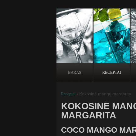
BARAS
RECEPTAI
\ Kokosinė mangų margarita
Receptai
KOKOSINĖ MAN
MARGARITA
COCO MANGO MAR