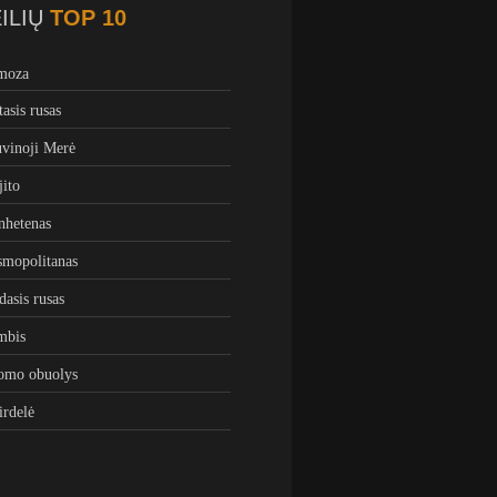
ILIŲ
TOP 10
moza
tasis rusas
vinoji Merė
ito
hetenas
mopolitanas
dasis rusas
mbis
omo obuolys
irdelė