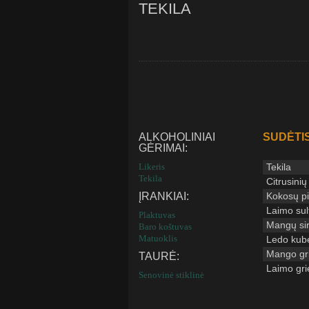
TEKILA
ALKOHOLINIAI
SUDĖTIS
GĖRIMAI:
Likeris
Tekila
Tekila
Citrusinių 
ĮRANKIAI:
Kokosų p
Laimo sul
Plaktuvas
Mangų si
Baro koštuvas
Matuoklis
Ledo kube
Mango gri
TAURĖ:
Laimo grie
Senovinė stiklinė