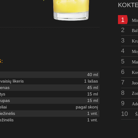
KOKTE
1
Mi
2
Bal
3
Kru
4
Moj
5
:
Man
6
Kos
40 ml
vaisių likeris
1 lašas
7
Juo
ienas
45 ml
8
Zo
tys
15 ml
rupas
15 ml
9
Ad
liai
pagal skonį
10
ežinėlis
1 vnt.
Š
žinėlis
1 vnt.