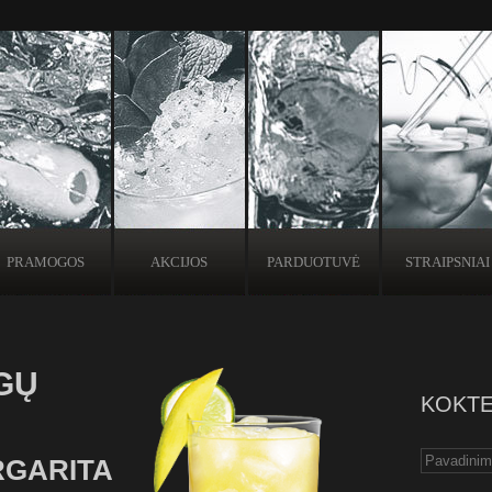
PRAMOGOS
AKCIJOS
PARDUOTUVĖ
STRAIPSNIAI
GŲ
KOKTE
GARITA