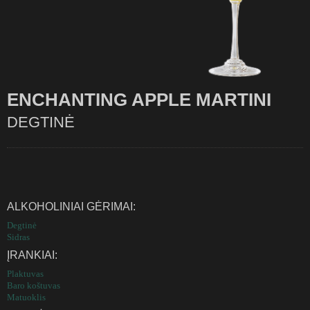
ENCHANTING APPLE MARTINI
DEGTINĖ
ALKOHOLINIAI GĖRIMAI:
Degtinė
Sidras
ĮRANKIAI:
Plaktuvas
Baro koštuvas
Matuoklis