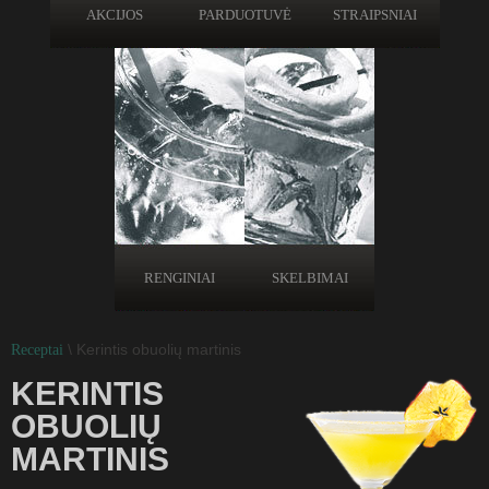
AKCIJOS
PARDUOTUVĖ
STRAIPSNIAI
RENGINIAI
SKELBIMAI
\ Kerintis obuolių martinis
Receptai
KERINTIS
OBUOLIŲ
MARTINIS