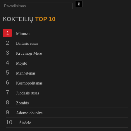
KOKTEILIŲ
TOP 10
1
Mimoza
2
Baltasis rusas
3
Kruvinoji Merė
4
Mojito
5
Manhetenas
6
Kosmopolitanas
7
Juodasis rusas
8
Zombis
9
Adomo obuolys
10
Širdelė