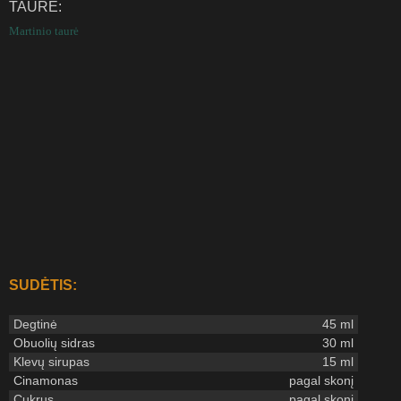
TAURĖ:
Martinio taurė
SUDĖTIS:
Degtinė
45 ml
Obuolių sidras
30 ml
Klevų sirupas
15 ml
Cinamonas
pagal skonį
Cukrus
pagal skonį