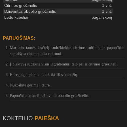
Citrinos griežinėlis
1 vnt.
Džiovintas obuolio griežinėlis
1 vnt.
Ledo kubeliai
pagal skonį
PARUOŠIMAS:
Martinio taurės kraštelį sudrėkinkite citrinos sultimis ir papuoškite
sumaišytu cinamoniniu cukrumi.
Į plaktuvą sudėkite visus ingridientus, taip pat ir citrinos griežinėlį.
Energingai plakite nuo 8 iki 10 sekundžių.
Nukoškite gėrimą į taurę.
Papuoškite kokteilį džiovintu obuolio griežinėliu.
KOKTEILIO
PAIEŠKA