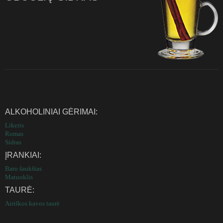
ALKOHOLINIAI GĖRIMAI:
Likeris
Romas
Sidras
ĮRANKIAI:
Baro šaukštas
Matuoklis
TAURĖ:
Airiškos kavos taurė