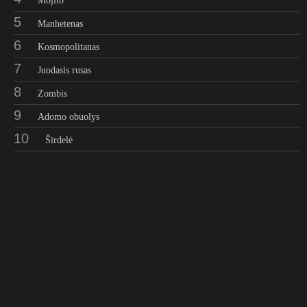
Mojito
5
Manhetenas
6
Kosmopolitanas
7
Juodasis rusas
8
Zombis
9
Adomo obuolys
10
Širdelė