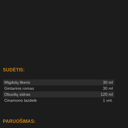
SUDĖTIS:
Migdolų likeris
30 ml
Gintarinis romas
30 ml
Obuolių sidras
120 ml
Cinamono lazdelė
1 vnt.
PARUOŠIMAS: