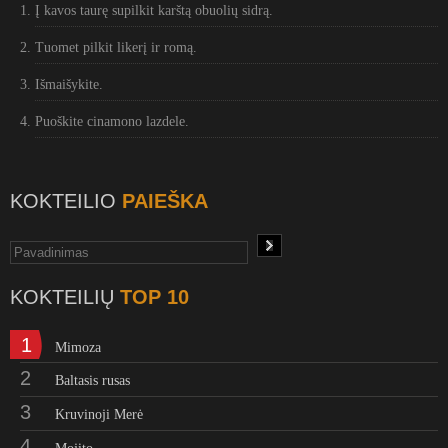
Į kavos taurę supilkit karštą obuolių sidrą.
Tuomet pilkit likerį ir romą.
Išmaišykite.
Puoškite cinamono lazdele.
KOKTEILIO
PAIEŠKA
KOKTEILIŲ
TOP 10
1
Mimoza
2
Baltasis rusas
3
Kruvinoji Merė
4