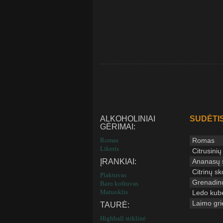
ALKOHOLINIAI
SUDĖTIS
GĖRIMAI:
Romas
Romas
Likeris
Citrusinių 
ĮRANKIAI:
Ananasų s
Citrinų s
Plaktuvas
Grenadinų
Baro koštuvas
Matuoklis
Ledo kube
Laimo grie
TAURĖ:
Highball stiklinė