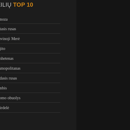
ILIŲ
TOP 10
moza
tasis rusas
vinoji Merė
ito
hetenas
mopolitanas
dasis rusas
mbis
omo obuolys
irdelė