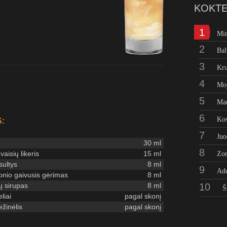
KOKTE
1
Mi
2
Bal
3
Kru
4
Moj
5
Man
6
Kos
:
7
Juo
30 ml
8
vaisių likeris
15 ml
Zo
ultys
8 ml
9
Ad
konio gaivusis gėrimas
8 ml
 sirupas
8 ml
10
Š
liai
pagal skonį
žinėlis
pagal skonį