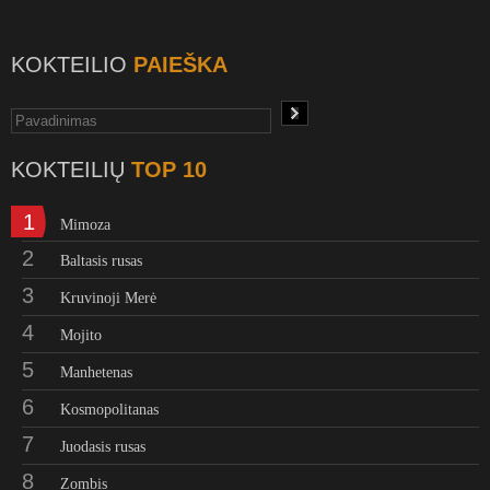
KOKTEILIO
PAIEŠKA
KOKTEILIŲ
TOP 10
1
Mimoza
2
Baltasis rusas
3
Kruvinoji Merė
4
Mojito
5
Manhetenas
6
Kosmopolitanas
7
Juodasis rusas
8
Zombis