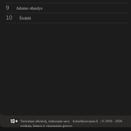
9
Adomo obuolys
10
Širdelė
Vartodami alkoholį, rizikuojate savo
kokteiliureceptai.lt | © 2010 - 2026
sveikata, šeimos ir visuomenės gerove.