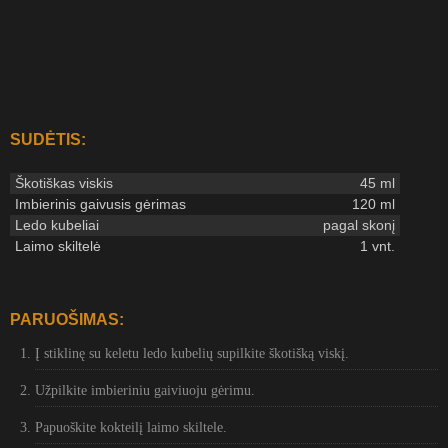
SUDĖTIS:
Škotiškas viskis
45 ml
Imbierinis gaivusis gėrimas
120 ml
Ledo kubeliai
pagal skonį
Laimo skiltelė
1 vnt.
PARUOŠIMAS:
Į stiklinę su keletu ledo kubelių supilkite škotišką viskį.
Užpilkite imbieriniu gaiviuoju gėrimu.
Papuoškite kokteilį laimo skiltele.