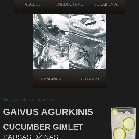
AKCIJOS
PARDUOTUVĖ
STRAIPSNIAI
RENGINIAI
SKELBIMAI
\ Gaivus agurkinis
Receptai
GAIVUS AGURKINIS
CUCUMBER GIMLET
SAUSAS DŽINAS