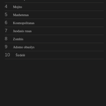
4
Mojito
5
Manhetenas
6
Kosmopolitanas
7
Juodasis rusas
8
Zombis
9
Adomo obuolys
10
Širdelė