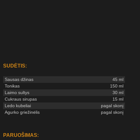
SUDĖTIS:
Sausas džinas
45 ml
Tonikas
150 ml
Laimo sultys
30 ml
Cukraus sirupas
15 ml
Ledo kubeliai
pagal skonį
Agurko griežinėlis
pagal skonį
PARUOŠIMAS: