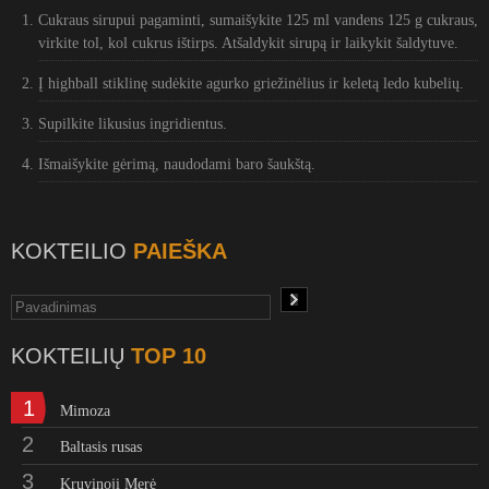
Cukraus sirupui pagaminti, sumaišykite 125 ml vandens 125 g cukraus,
virkite tol, kol cukrus ištirps. Atšaldykit sirupą ir laikykit šaldytuve.
Į highball stiklinę sudėkite agurko griežinėlius ir keletą ledo kubelių.
Supilkite likusius ingridientus.
Išmaišykite gėrimą, naudodami baro šaukštą.
KOKTEILIO
PAIEŠKA
KOKTEILIŲ
TOP 10
1
Mimoza
2
Baltasis rusas
3
Kruvinoji Merė