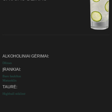
ALKOHOLINIAI GĖRIMAI:
Džinas
ĮRANKIAI:
Baro šaukštas
Matuoklis
TAURĖ:
Highball stiklinė