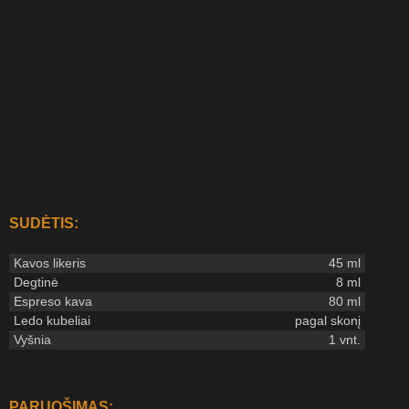
SUDĖTIS:
Kavos likeris
45 ml
Degtinė
8 ml
Espreso kava
80 ml
Ledo kubeliai
pagal skonį
Vyšnia
1 vnt.
PARUOŠIMAS: