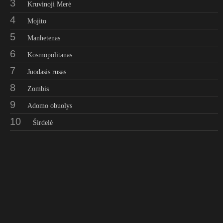
3
Kruvinoji Merė
4
Mojito
5
Manhetenas
6
Kosmopolitanas
7
Juodasis rusas
8
Zombis
9
Adomo obuolys
10
Širdelė