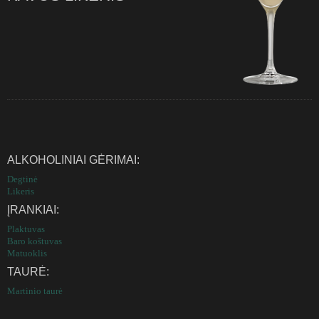
ALKOHOLINIAI GĖRIMAI:
Degtinė
Likeris
ĮRANKIAI:
Plaktuvas
Baro koštuvas
Matuoklis
TAURĖ:
Martinio taurė