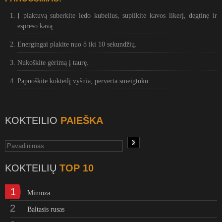
Į plaktuvą suberkite ledo kubelius, supilkite kavos likerį, degtinę ir
espreso kavą.
Energingai plakite nuo 8 iki 10 sekundžių.
Nukoškite gėrimą į taurę.
Papuoškite kokteilį vyšnia, perverta smeigtuku.
KOKTEILIO
PAIEŠKA
KOKTEILIŲ
TOP 10
1
Mimoza
2
Baltasis rusas