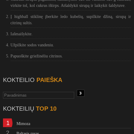
virkite tol, kol cukrus ištirps. Atšaldykit sirupą ir laikykit šaldytuve.
Į highball stiklinę įberkite ledo kubelių, supilkite džiną, sirupą ir
citrinų sultis.
Iašmaišykite.
Užpilkite sodos vandeniu.
Papuoškite griežinėliu citrinos.
KOKTEILIO
PAIEŠKA
KOKTEILIŲ
TOP 10
1
Mimoza
2
Baltasis rusas