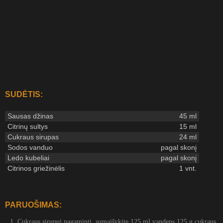
SUDĖTIS:
Sausas džinas
45 ml
Citrinų sultys
15 ml
Cukraus sirupas
24 ml
Sodos vanduo
pagal skonį
Ledo kubeliai
pagal skonį
Citrinos griežinėlis
1 vnt.
PARUOŠIMAS:
Cukraus sirupui pagaminti, sumaišykite 125 ml vandens 125 g cukraus,