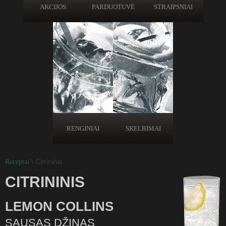
AKCIJOS
PARDUOTUVĖ
STRAIPSNIAI
RENGINIAI
SKELBIMAI
\ Citrininis
Receptai
CITRININIS
LEMON COLLINS
SAUSAS DŽINAS