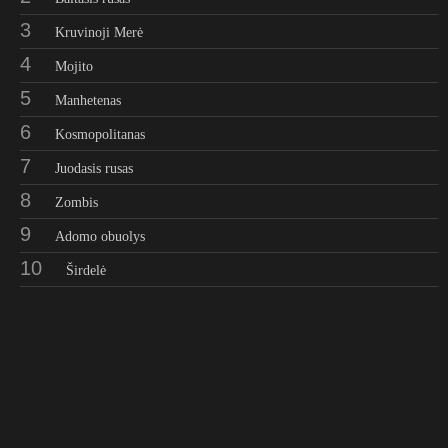
3
Kruvinoji Merė
4
Mojito
5
Manhetenas
6
Kosmopolitanas
7
Juodasis rusas
8
Zombis
9
Adomo obuolys
10
Širdelė