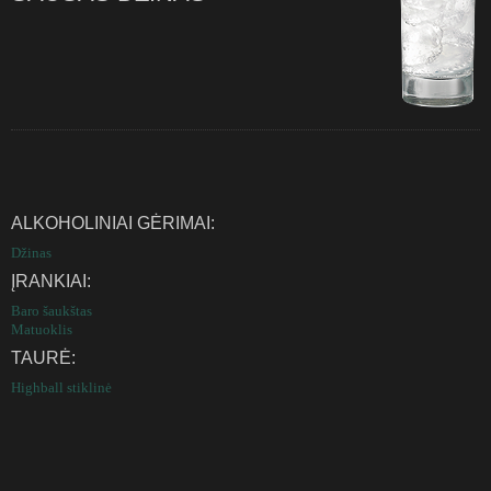
ALKOHOLINIAI GĖRIMAI:
Džinas
ĮRANKIAI:
Baro šaukštas
Matuoklis
TAURĖ:
Highball stiklinė