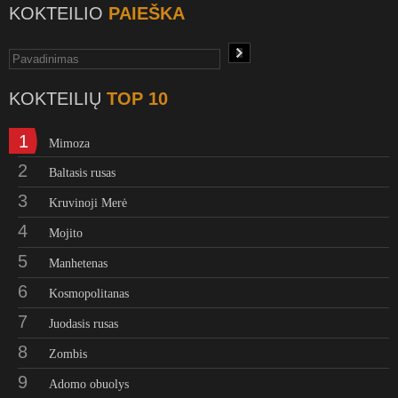
KOKTEILIO
PAIEŠKA
KOKTEILIŲ
TOP 10
1
Mimoza
2
Baltasis rusas
3
Kruvinoji Merė
4
Mojito
5
Manhetenas
6
Kosmopolitanas
7
Juodasis rusas
8
Zombis
9
Adomo obuolys