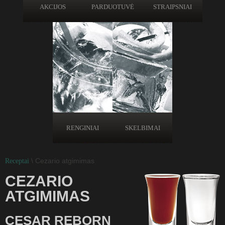
AKCIJOS
PARDUOTUVĖ
STRAIPSNIAI
RENGINIAI
SKELBIMAI
\ Cezario atgimimas
Receptai
CEZARIO
ATGIMIMAS
CESAR REBORN