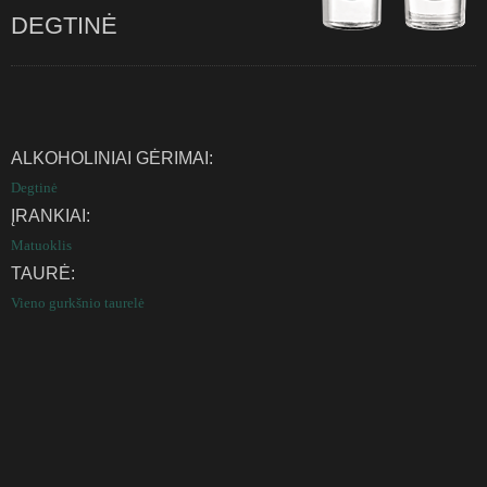
DEGTINĖ
ALKOHOLINIAI GĖRIMAI:
Degtinė
ĮRANKIAI:
Matuoklis
TAURĖ:
Vieno gurkšnio taurelė