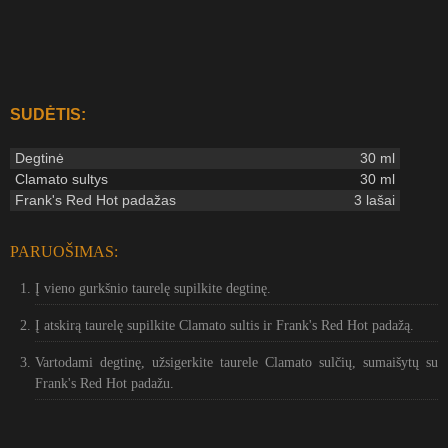
SUDĖTIS:
Degtinė
30 ml
Clamato sultys
30 ml
Frank's Red Hot padažas
3 lašai
PARUOŠIMAS:
Į vieno gurkšnio taurelę supilkite degtinę.
Į atskirą taurelę supilkite Clamato sultis ir Frank's Red Hot padažą.
Vartodami degtinę, užsigerkite taurele Clamato sulčių, sumaišytų su
Frank's Red Hot padažu.