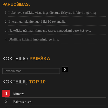
PARUOŠIMAS:
Į plaktuvą sudėkite visus ingridientus, išskyrus imbierinį gėrimą.
Energingai plakite nuo 8 iki 10 sekundžių.
Nukoškite gėrimą į šampano taurę, naudodami baro koštuvą.
Užpilkite kokteilį imbieriniu gėrimu.
KOKTEILIO
PAIEŠKA
KOKTEILIŲ
TOP 10
1
Mimoza
2
Baltasis rusas