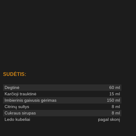
SUDĖTIS:
Degtinė
60 ml
Karčioji trauktinė
15 ml
Imbierinis gaivusis gėrimas
150 ml
Citrinų sultys
8 ml
Cukraus sirupas
8 ml
Ledo kubeliai
pagal skonį