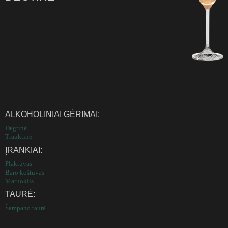
ALKOHOLINIAI GĖRIMAI:
Degtinė
Trauktinė
ĮRANKIAI:
Plaktuvas
Baro koštuvas
Matuoklis
TAURĖ:
Šampano taurė