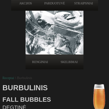
AKCIJOS
PARDUOTUVĖ
STRAIPSNIAI
RENGINIAI
SKELBIMAI
\ Burbulinis
Receptai
BURBULINIS
FALL BUBBLES
DEGTINĖ