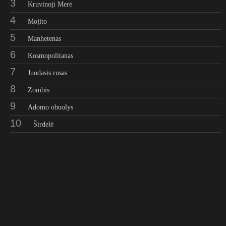
3
Kruvinoji Merė
4
Mojito
5
Manhetenas
6
Kosmopolitanas
7
Juodasis rusas
8
Zombis
9
Adomo obuolys
10
Širdelė