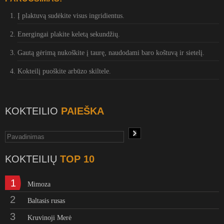
Į plaktuvą sudėkite visus ingridientus.
Energingai plakite keletą sekundžių.
Gautą gėrimą nukoškite į taurę, naudodami baro koštuvą ir sietelį.
Kokteilį puoškite arbūzo skiltele.
KOKTEILIO
PAIEŠKA
KOKTEILIŲ
TOP 10
1
Mimoza
2
Baltasis rusas
3
Kruvinoji Merė