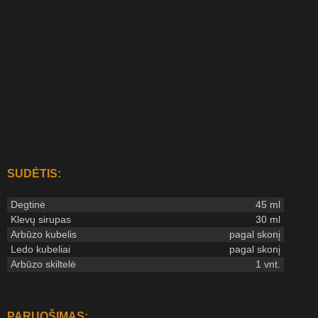
SUDĖTIS:
Degtinė
45 ml
Klevų sirupas
30 ml
Arbūzo kubelis
pagal skonį
Ledo kubeliai
pagal skonį
Arbūzo skiltelė
1 vnt.
PARUOŠIMAS: