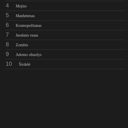
4
Mojito
5
Manhetenas
6
Kosmopolitanas
7
Juodasis rusas
8
Zombis
9
Adomo obuolys
10
Širdelė