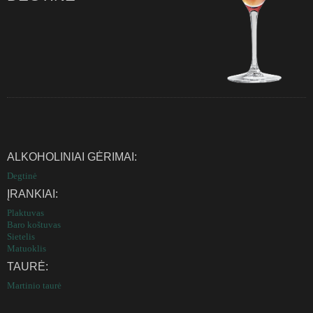
ALKOHOLINIAI GĖRIMAI:
Degtinė
ĮRANKIAI:
Plaktuvas
Baro koštuvas
Sietelis
Matuoklis
TAURĖ:
Martinio taurė