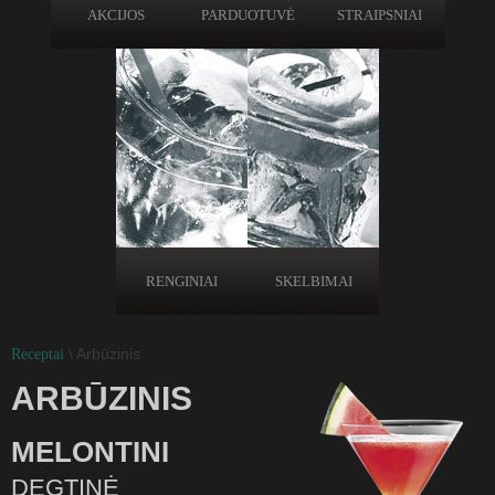
AKCIJOS
PARDUOTUVĖ
STRAIPSNIAI
RENGINIAI
SKELBIMAI
\ Arbūzinis
Receptai
ARBŪZINIS
MELONTINI
DEGTINĖ