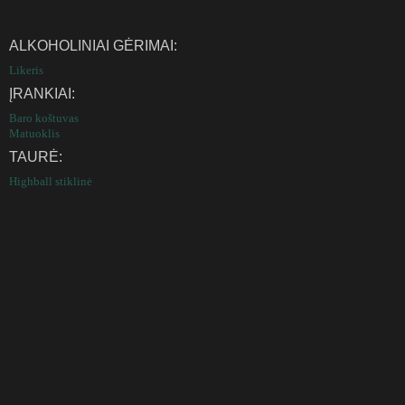
ALKOHOLINIAI GĖRIMAI:
Likeris
ĮRANKIAI:
Baro koštuvas
Matuoklis
TAURĖ:
Highball stiklinė