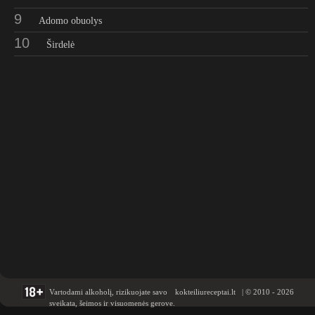
9
Adomo obuolys
10
Širdelė
Vartodami alkoholį, rizikuojate savo
kokteiliureceptai.lt | © 2010 - 2026
sveikata, šeimos ir visuomenės gerove.