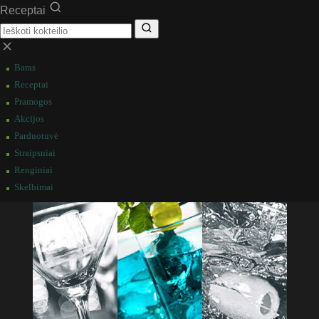
Receptai
Baras
Receptai
Pramogos
Akcijos
Parduotuvė
Straipsniai
Renginiai
Skelbimai