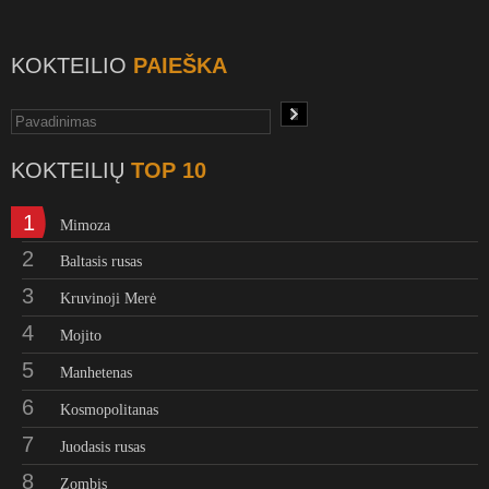
KOKTEILIO
PAIEŠKA
KOKTEILIŲ
TOP 10
1
Mimoza
2
Baltasis rusas
3
Kruvinoji Merė
4
Mojito
5
Manhetenas
6
Kosmopolitanas
7
Juodasis rusas
8
Zombis