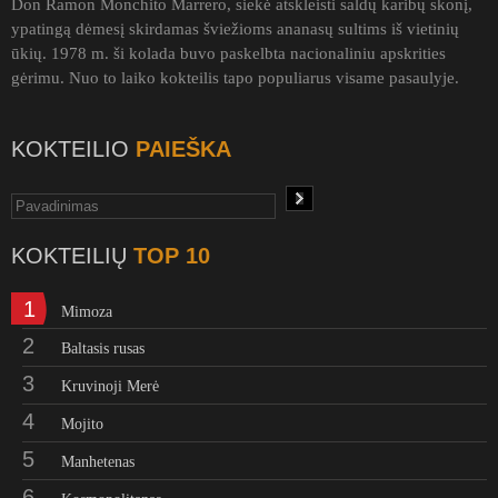
Don Ramon Monchito Marrero, siekė atskleisti saldų karibų skonį,
ypatingą dėmesį skirdamas šviežioms ananasų sultims iš vietinių
ūkių. 1978 m. ši kolada buvo paskelbta nacionaliniu apskrities
gėrimu. Nuo to laiko kokteilis tapo populiarus visame pasaulyje.
KOKTEILIO
PAIEŠKA
KOKTEILIŲ
TOP 10
1
Mimoza
2
Baltasis rusas
3
Kruvinoji Merė
4
Mojito
5
Manhetenas
6