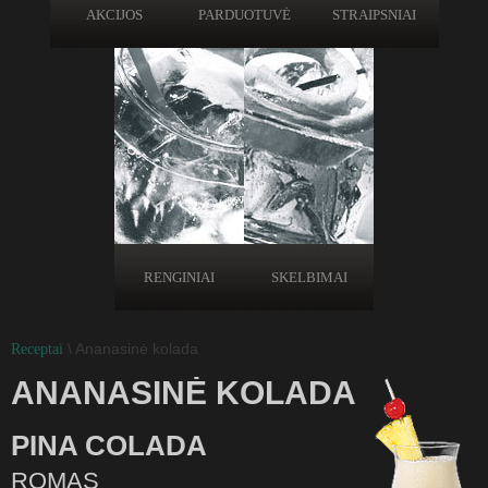
AKCIJOS
PARDUOTUVĖ
STRAIPSNIAI
RENGINIAI
SKELBIMAI
\ Ananasinė kolada
Receptai
ANANASINĖ KOLADA
PINA COLADA
ROMAS