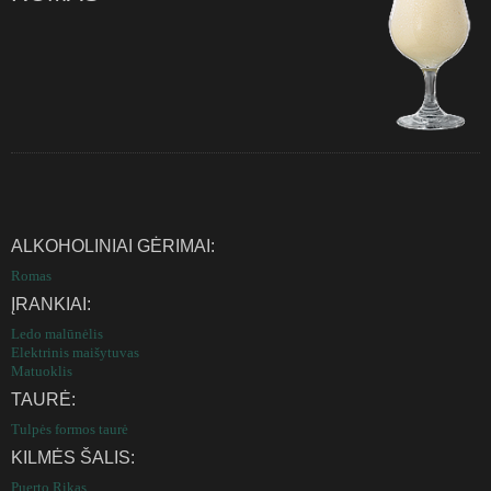
ALKOHOLINIAI GĖRIMAI:
Romas
ĮRANKIAI:
Ledo malūnėlis
Elektrinis maišytuvas
Matuoklis
TAURĖ:
Tulpės formos taurė
KILMĖS ŠALIS:
Puerto Rikas