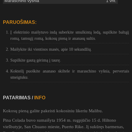
Maraschino vyšnia
1 vnt.
PARUOŠIMAS:
Į elektrinio maišytuvo indą suberkite smulkintą ledą, supilkite baltąjį
romą, tamsųjį romą, kokosų pieną ir ananasų sultis.
Maišykite iki vientisos masės, apie 10 sekundžių.
Supilkite gautą gėrimą į taurę.
Kokteilį puoškite ananaso skiltele ir maraschino vyšnia, pervertais
smeigtuku.
PATARIMAS /
INFO
Kokosų pieną galite pakeisti kokosiniu likeriu Malibu.
Pina Colada buvo sumaišyta 1954 m. rugpjūčio 15 d. Hiltono
viešbutyje, San Chuano mieste, Puerto Rike. Jį sukūręs barmenas,