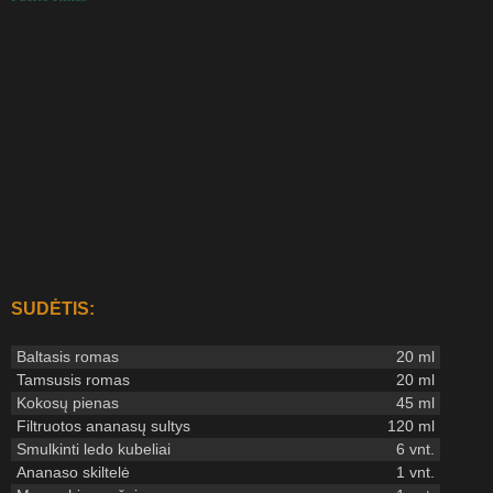
SUDĖTIS:
Baltasis romas
20 ml
Tamsusis romas
20 ml
Kokosų pienas
45 ml
Filtruotos ananasų sultys
120 ml
Smulkinti ledo kubeliai
6 vnt.
Ananaso skiltelė
1 vnt.