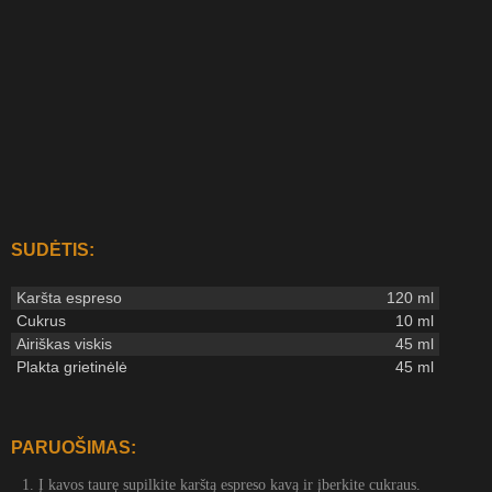
SUDĖTIS:
Karšta espreso
120 ml
Cukrus
10 ml
Airiškas viskis
45 ml
Plakta grietinėlė
45 ml
PARUOŠIMAS:
Į kavos taurę supilkite karštą espreso kavą ir įberkite cukraus.