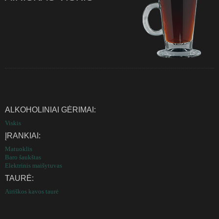
ALKOHOLINIAI GĖRIMAI:
Viskis
ĮRANKIAI:
Matuoklis
Baro šaukštas
Elektrinis maišytuvas
TAURĖ:
Airiškos kavos taurė