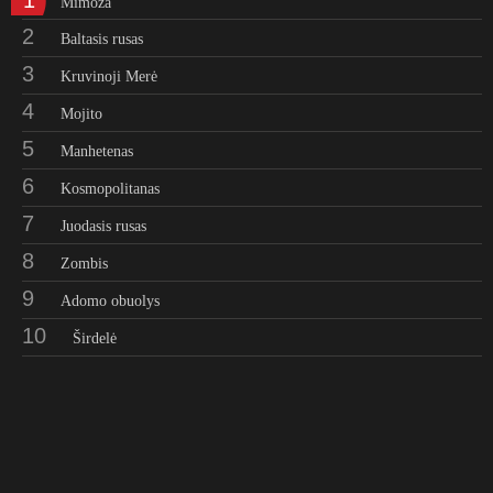
1
Mimoza
2
Baltasis rusas
3
Kruvinoji Merė
4
Mojito
5
Manhetenas
6
Kosmopolitanas
7
Juodasis rusas
8
Zombis
9
Adomo obuolys
10
Širdelė