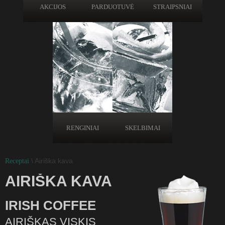
AKCIJOS
PARDUOTUVĖ
STRAIPSNIAI
RENGINIAI
SKELBIMAI
\ Airiška kava
Receptai
AIRIŠKA KAVA
IRISH COFFEE
AIRIŠKAS VISKIS