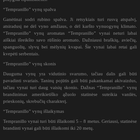
“Tempranillo” vynų spalva
Ganėtinai sodri rubino spalva. Ji retsykiais turi rusvą atspalvį,
atsiradusį ne dėl vyno amžiaus, o dėl karšto vynuogynų klimato.
“Tempranillo” vynų aromatas “Tempranillo” vynai neturi labai
aiškiai išreikšto savo rūšinio aromato. Dažniausi braškių, aviečių,
spanguolių, slyvų bei mėlynių kvapai. Šie vynai labai retai gali
kvepėti serbentais.
“Tempranillo” vynų skonis
Dauguma vynų yra vidutinio svarumo, tačiau dalis gali būti
pavadinti svariais. Taninų pojūtis gali būti pakankamai akivaizdus,
tačiau vynai turi daug vaisių skonio. Dažnas “Tempranillo” vynų
brandinimas amerikietiško ąžuolo statinėse suteikia vanilės,
prieskonių, skrebučių charakterį.
“Tempranillo” vynų išlaikymas
Tempranillo vynai turi būti išlaikomi 5 – 8 metus. Geriausi, statinėse
brandinti vynai gali būti išlaikomi iki 20 metų.