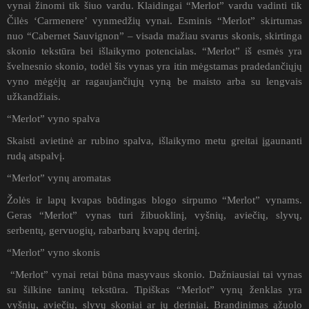
vynai žinomi tik šiuo vardu. Klaidingai “Merlot” vardu vadinti tik
Čilės ‘Carmenere’ vynmedžių vynai. Esminis “Merlot” skirtumas
nuo “Cabernet Sauvignon” – visada mažiau svarus skonis, skirtinga
skonio tekstūra bei išlaikymo potencialas. “Merlot” iš esmės yra
švelnesnio skonio, todėl šis vynas yra itin mėgstamas pradedančiųjų
vyno mėgėjų ar ragaujančiųjų vyną be maisto arba su lengvais
užkandžiais.
“Merlot” vyno spalva
Skaisti avietinė ar rubino spalva, išlaikymo metu greitai įgaunanti
rudą atspalvį.
“Merlot” vynų aromatas
Žolės ir lapų kvapas būdingas blogo sirpumo “Merlot” vynams.
Geras “Merlot” vynas turi žibuoklinį, vyšnių, aviečių, slyvų,
serbentų, gervuogių, rabarbarų kvapų derinį.
“Merlot” vyno skonis
“Merlot” vynai retai būna masyvaus skonio. Dažniausiai tai vynas
su šilkine taninų tekstūra. Tipiškas “Merlot” vynų ženklas yra
vyšnių, aviečių, slyvų skoniai ar jų deriniai. Brandinimas ąžuolo