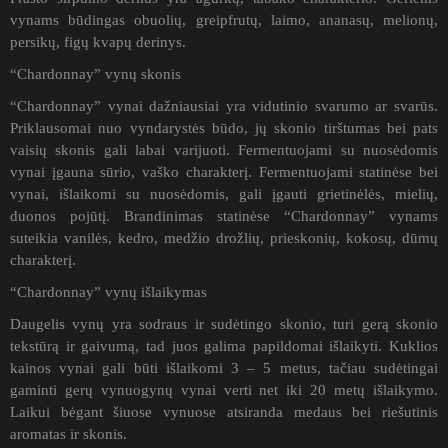
vynams būdingas obuolių, greipfrutų, laimo, ananasų, melionų,
persikų, figų kvapų derinys.
“Chardonnay” vynų skonis
“Chardonnay” vynai dažniausiai yra vidutinio svarumo ar svarūs.
Priklausomai nuo vyndarystės būdo, jų skonio tirštumas bei pats
vaisių skonis gali labai varijuoti. Fermentuojami su nuosėdomis
vynai įgauna sūrio, vaško charakterį. Fermentuojami statinėse bei
vynai, išlaikomi su nuosėdomis, gali įgauti grietinėlės, mielių,
duonos pojūtį. Brandinimas statinėse “Chardonnay” vynams
suteikia vanilės, kedro, medžio drožlių, prieskonių, kokosų, dūmų
charakterį.
“Chardonnay” vynų išlaikymas
Daugelis vynų yra sodraus ir sudėtingo skonio, turi gerą skonio
tekstūrą ir gaivumą, tad juos galima papildomai išlaikyti. Kuklios
kainos vynai gali būti išlaikomi 3 – 5 metus, tačiau sudėtingai
gaminti gerų vynuogynų vynai verti net iki 20 metų išlaikymo.
Laikui bėgant šiuose vynuose atsiranda medaus bei riešutinis
aromatas ir skonis.