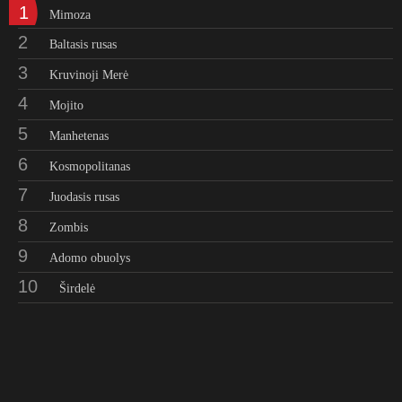
1
Mimoza
2
Baltasis rusas
3
Kruvinoji Merė
4
Mojito
5
Manhetenas
6
Kosmopolitanas
7
Juodasis rusas
8
Zombis
9
Adomo obuolys
10
Širdelė