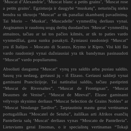
‘Muscat d’Alexandrie’, ‘Muscat blanc a petits grains’, ‘Muscat rose
a petits grains’. Egzistuoja ir daugybė “muskatų”, neturinčių nieko
bendra su tikruoju “Muscat” ar tik panašiai skambantį pavadinimą.
Tai Morio – ‘Muskat’, ‘Muscadelle’ vynmedžių derliaus vynai.
Auginamos ir raudonų uogų derlių duodančios ‘Muscat’ vynmedžių
atmainos, tačiau ar tai tos pačios kilmės, ar tik to paties vardo
vynmedžiai, gana sunku pasakyti. Žymiausi raudonieji “Muscat”
yra iš Italijos – Moscato di Scanzo, Krymo ir Kipro. Visi kiti šio
vardo raudonieji vynai dažniausiai yra tik bandymas pasinaudoti
“Muscat” vardo populiarumu.
Absoliuti dauguma “Muscat” vynų yra saldūs arba pusiau saldūs.
Sausų yra nedaug, geriausi jų - iš Elzaso. Geriausi saldieji vynai
gaminami Prancūzijoje. Tai natūraliai saldūs, tačiau pastiprinti
“Muscat de Riversaltes”, “Muscat de Frontignan”, “Muscat
Beaumes de Venise”, “Muscat de Mireval”. Elzase gaminami
vėlyvojo skynimo derliaus “Muscat Selection de Grains Nobles” ar
“Muscat Vendange Tardive”. Tarptautiniu mastu gerai vertinamas
portugališkas “Moscatel de Setuba”, itališkas arti Afrikos esančių
Pantelleria salų ‘Muscat’ derliaus vynas “Moscato de Pantelleria”.
Lietuviams gerai žinomas, o ir specialistų vertinamas “Tokaji