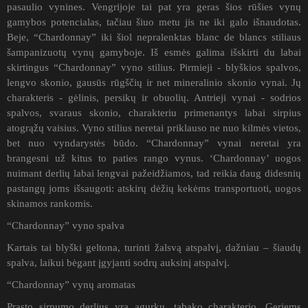
pasaulio vynines. Vengrijoje tai pat yra geras šios rūšies vynų
gamybos potencialas, tačiau šiuo metu jis ne iki galo išnaudotas.
Beje, “Chardonnay” iki šiol nepralenktas blanc de blancs stiliaus
šampanizuotų vynų gamyboje. Iš esmės galima išskirti du labai
skirtingus “Chardonnay” vyno stilius. Pirmieji - blyškios spalvos,
lengvo skonio, gausūs rūgščių ir net mineralinio skonio vynai. Jų
charakteris - gėlinis, persikų ir obuolių. Antrieji vynai - sodrios
spalvos, svaraus skonio, charakteriu primenantys labai sirpius
atogrąžų vaisius. Vyno stilius neretai priklauso ne nuo kilmės vietos,
bet nuo vyndarystės būdo. “Chardonnay” vynai neretai yra
brangesni už kitus to paties rango vynus. ‘Chardonnay’ uogos
nuimant derlių labai lengvai pažeidžiamos, tad reikia daug didesnių
pastangų joms išsaugoti: atskirų dėžių kekėms transportuoti, uogos
skinamos rankomis.
“Chardonnay” vyno spalva
Kartais tai blyški geltona, turinti žalsvą atspalvį, dažniau – šiaudų
spalva, laikui bėgant įgyjanti sodrų auksinį atspalvį.
“Chardonnay” vynų aromatas
Prasto sirpumo derlius yra agurkų, tabako charakterio. Geriems