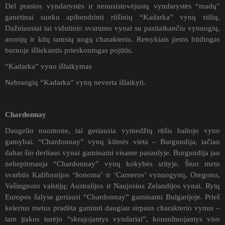
Dėl prastos vyndarystės ir nenusistovėjusių vyndarystės “madų”
ganėtinai sunku apibendrinti rūšinių “Kadarka” vynų stilių.
Dažniausiai tai vidutinio svarumo vynai su pasitaikančiu vynuogių,
aronijų ir kitų tamsių uogų charakteriu. Retsykiais jiems būdingas
burnoje išliekantis prieskoningas pojūtis.
“Kadarka” vyno išlaikymas
Nebrangių “Kadarka” vynų neverta išlaikyti.
Chardonnay
Daugelio nuomone, tai geriausia vymedžių rūšis baltojo vyno
gamybai. “Chardonnay” vynų kilmės vieta – Burgundija, tačiau
dabar šio derliaus vynai gaminami visame pasaulyje. Burgundija jau
nebepirmauja “Chardonnay” vynų kokybės srityje. Šiuo metu
svarbūs Kalifornijos ‘Sonoma’ ir ‘Carneros’ vynuogynų, Oregono,
Vašingtono valstijų; Australijos ir Naujosios Zelandijos vynai. Rytų
Europos šalyse geriausi “Chardonnay” gaminami Bulgarijoje. Prieš
kelerius metus pradėta gaminti daugiau sirpaus charakterio vynus –
tam įtakos turėjo “skrajojantys vyndariai”, konsultuojantys viso