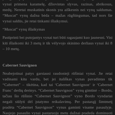
vynai primena karamelę, džiovintas slyvas, razinas, abrikosus,
medų. Neretai muskatinis skonis yra aiškesnis nei vynų saldumas.
“Muscat” vynų dažna bėda – mažas rūgštingumas, tad nors šie
vynai saldūs, jie retai tinkami išlaikymui.
“Muscat” vynų išlaikymas
Pastiprinti bei putojantys vynai turi būti ragaujami kuo jaunesni. Visi
kiti išlaikomi iki 3 metų ir tik vėlyvojo skinimo derliaus vynai iki 8
– 10 metų.
Cabernet Sauvignon
Neabejotinai patys garsiausi raudonieji rūšiniai vynai. Jie retai
vadinami kitu vardu, bet jei itališkas vynas pavadintas tik
“Cabernet” – tikėtina, kad tai ‘Cabernet Sauvignon‘ ir ‘Cabernet
Franc’ derlių derinys. “Cabernet Sauvignon” vynų gimtinė – Bordo,
tačiau šio rūšinio “Cabernet Sauvignon” vyno Bordo vyndariai
negali siūlyti dėl įstatymo reikalavimų. Per pastarąjį šimtmetį
pradėta “Cabernet Sauvignon” vynus gaminti visame pasaulyje.
Naujojo pasaulio vynai pastaruoju metu dažnai pradeda dominuoti