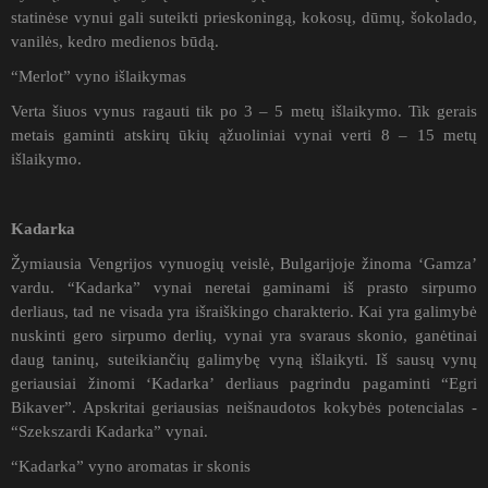
statinėse vynui gali suteikti prieskoningą, kokosų, dūmų, šokolado,
vanilės, kedro medienos būdą.
“Merlot” vyno išlaikymas
Verta šiuos vynus ragauti tik po 3 – 5 metų išlaikymo. Tik gerais
metais gaminti atskirų ūkių ąžuoliniai vynai verti 8 – 15 metų
išlaikymo.
Kadarka
Žymiausia Vengrijos vynuogių veislė, Bulgarijoje žinoma ‘Gamza’
vardu. “Kadarka” vynai neretai gaminami iš prasto sirpumo
derliaus, tad ne visada yra išraiškingo charakterio. Kai yra galimybė
nuskinti gero sirpumo derlių, vynai yra svaraus skonio, ganėtinai
daug taninų, suteikiančių galimybę vyną išlaikyti. Iš sausų vynų
geriausiai žinomi ‘Kadarka’ derliaus pagrindu pagaminti “Egri
Bikaver”. Apskritai geriausias neišnaudotos kokybės potencialas -
“Szekszardi Kadarka” vynai.
“Kadarka” vyno aromatas ir skonis