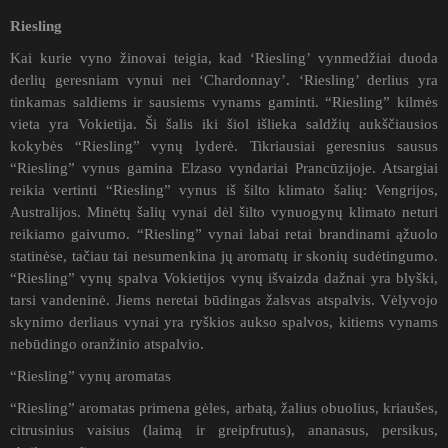
Riesling
Kai kurie vyno žinovai teigia, kad ‘Riesling’ vynmedžiai duoda
derlių geresniam vynui nei ‘Chardonnay’. ‘Riesling’ derlius yra
tinkamas saldiems ir sausiems vynams gaminti. “Riesling” kilmės
vieta yra Vokietija. Ši šalis iki šiol išlieka saldžių aukščiausios
kokybės “Riesling” vynų lyderė. Tikriausiai geresnius sausus
“Riesling” vynus gamina Elzaso vyndariai Prancūzijoje. Atsargiai
reikia vertinti “Riesling” vynus iš šilto klimato šalių: Vengrijos,
Australijos. Minėtų šalių vynai dėl šilto vynuogynų klimato neturi
reikiamo gaivumo. “Riesling” vynai labai retai brandinami ąžuolo
statinėse, tačiau tai nesumenkina jų aromatų ir skonių sudėtingumo.
“Riesling” vynų spalva Vokietijos vynų išvaizda dažnai yra blyški,
tarsi vandeninė. Jiems neretai būdingas žalsvas atspalvis. Vėlyvojo
skynimo derliaus vynai yra ryškios aukso spalvos, kitiems vynams
nebūdingo oranžinio atspalvio.
“Riesling” vynų aromatas
“Riesling” aromatas primena gėles, arbatą, žalius obuolius, kriaušes,
citrusinius vaisius (laimą ir greipfrutus), ananasus, persikus,