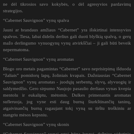
ne dėl tikrosios savo kokybės, o dėl agresyvios pardavimų
strategijos.
“Cabernet Sauvignon” vynų spalva
Jauni ar brandaus amžiaus “Cabernet” yra išskirtinai intensyvios
spalvos. Tiesa, labai didelis derlius gali duoti blyškią spalvą, o gerų
mažo derlingumo vynuogynų vynų atvirkščiai – ji gali būti beveik
nepermatoma.
“Cabernet Sauvignon” vynų aromatas
Blogo oro metais pagamintas “Cabernet” savo neprisirpimą išduoda
“žaliais” pomidorų lapų, žoliniais kvapais. Dažniausias “Cabernet
Sauvignon” vynų aromatas - juodųjų serbentų, slyvų, alyvuogių ir
saldymedžio. Gero sirpumo Naujojo pasaulio derliaus vynas kvepia
mentolu ir eukaliptu, mėtomis. Dulkes primenantis aromatas
sufleruoja, jog vyne esti daug burną šiurkštinančių taninų,
atgaivinančių burną ragaujant tokį vyną su tirštu troškiniu ar
stangriu mėsos kepsniu.
“Cabernet Sauvignon” vynų skonis