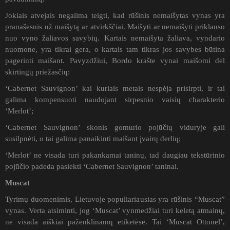
Jokiais atvejais negalima teigti, kad rūšinis nemaišytas vynas yra
pranašesnis už maišytą ar atvirkščiai. Maišyti ar nemaišyti priklauso
nuo vyno žaliavos savybių. Kartais nemaišyta žaliava, vyndario
nuomone, yra tikrai gera, o kartais tam tikras jos savybes būtina
pagerinti maišant. Pavyzdžiui, Bordo krašte vynai maišomi dėl
skirtingų priežasčių:
‘Cabernet Sauvignon’ kai kuriais metais nespėja prisirpti, ir tai
galima kompensuoti naudojant sirpesnio vaisių charakterio
‘Merlot’;
‘Cabernet Sauvignon’ skonis gomurio pojūčių viduryje gali
susilpnėti, o tai galima panaikinti maišant įvairų derlių;
‘Merlot’ ne visada turi pakankamai taninų, tad daugiau tekstūrinio
pojūčio padeda pasiekti ‘Cabernet Sauvignon’ taninai.
Muscat
Tyrimų duomenimis, Lietuvoje populiariausias yra rūšinis “Muscat”
vynas. Verta atsiminti, jog ‘Muscat’ vynmedžiai turi keletą atmainų,
ne visada aiškiai paženklinamų etiketėse. Tai ‘Muscat Ottonel’,