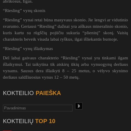
abrikosus, figas.
“Riesling” vynų skonis
“Riesling” vynai retai būna masyvaus skonio. Jie lengvi ar vidutinio
svarumo. Geriausi “Riesling” dažnai yra aiškaus mineralinio skonio,
kuris kartu su rūgščių pojūčiu sukuria “plieninį” skonį. Vaisių
charakteris beveik visada labai ryškus, ilgai išliekantis burnoje.
“Riesling” vynų išlaikymas
Dėl labai gaivaus charakterio “Riesling” vynai yra tinkami ilgam
išlaikymui. Tai taikytina tik atskirų ūkių arba vynuogynų derliaus
vynams. Sausus dera išlaikyti 8 – 25 metus, o vėlyvo skynimo
derliaus saldžiuosius vynus 12 – 50 metų.
KOKTEILIO
PAIEŠKA
KOKTEILIŲ
TOP 10