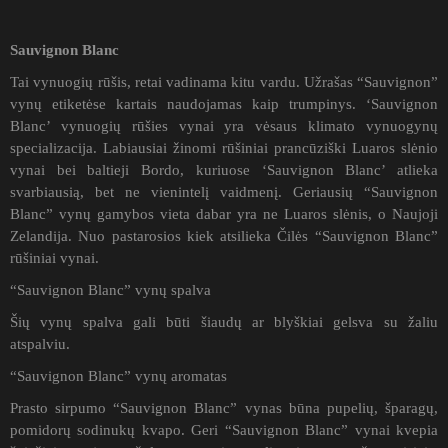
Sauvignon Blanc
Tai vynuogių rūšis, retai vadinama kitu vardu. Užrašas “Sauvignon”
vynų etiketėse kartais naudojamas kaip trumpinys. ‘Sauvignon
Blanc’ vynuogių rūšies vynai yra vėsaus klimato vynuogynų
specializacija. Labiausiai žinomi rūšiniai prancūziški Luaros slėnio
vynai bei baltieji Bordo, kuriuose ‘Sauvignon Blanc’ atlieka
svarbiausią, bet ne vienintelį vaidmenį. Geriausių “Sauvignon
Blanc” vynų gamybos vieta dabar yra ne Luaros slėnis, o Naujoji
Zelandija. Nuo pastarosios kiek atsilieka Čilės “Sauvignon Blanc”
rūšiniai vynai.
“Sauvignon Blanc” vynų spalva
Šių vynų spalva gali būti šiaudų ar blyškiai gelsva su žaliu
atspalviu.
“Sauvignon Blanc” vynų aromatas
Prasto sirpumo “Sauvignon Blanc” vynas būna pupelių, šparagų,
pomidorų sodinukų kvapo. Geri “Sauvignon Blanc” vynai kvepia