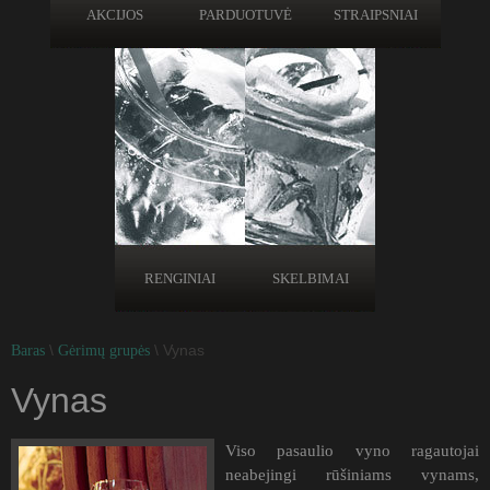
AKCIJOS
PARDUOTUVĖ
STRAIPSNIAI
RENGINIAI
SKELBIMAI
\
\ Vynas
Baras
Gėrimų grupės
Vynas
Viso pasaulio vyno ragautojai
neabejingi rūšiniams vynams,