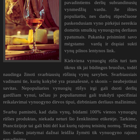
pavadintiems derlių subrandinusių
vynmedžių vardu. Jie išties
populiarūs, nes darbų rūpesčiuose
paskendusiam vyno pirkėjui nereikia
domėtis smulkių vynuogynų derliaus
ypatumais. Pakanka prisiminti savo
mėgstamo vardą ir drąsiai sukti
vynų pilnos lentynos link.
Kiekviena vynuogių rūšis turi tam
tikrus tik jai būdingus bruožus, todėl
naudinga žinoti svarbiausių rūšinių vynų savybes. Svarbiausiais
vadinami tie, kurių kokybė yra pranašesnė, o skonis – neabejotinai
savitas. Nepopuliarios vynuogių rūšys irgi gali duoti derlių
gardžiam vynui, tačiau jo populiarumui gali trukdyti specifiniai
reikalavimai vynuogyno dirvos tipui, dirbtiniam derliaus mažinimui.
Svarbu paminėti, kad dalis vynų, būdami 100% vienos vynuogių
rūšies produktas, niekada neturi šio ženklinimo etiketėje. Tarkime,
Prancūzijoje tai gali būti dėl kai kurių rajonų teisinių normų. Tiesiog
šios šalies įstatymai dažnai leidžia žymėti tik vynuogyno rajono
pavadinimą.