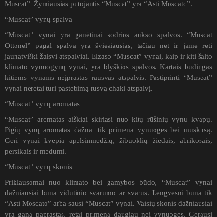
Muscat”. Žymiausias putojantis “Muscat” yra “Asti Moscato”.
“Muscat” vynų spalva
“Muscat” vynai yra ganėtinai sodrios aukso spalvos. “Muscat
Ottonel” pagal spalvą yra šviesiausias, tačiau net ir jame reti
jaunatviški žalsvi atspalviai. Elzaso “Muscat” vynai, kaip ir kiti šalto
klimato vynuogynų vynai, yra blyškios spalvos. Kartais būdingas
kitiems vynams neįprastas rausvas atspalvis. Pastiprinti “Muscat”
vynai neretai turi pastebimą rusvą chaki atspalvį.
“Muscat” vynų aromatas
“Muscat” aromatas aiškiai skiriasi nuo kitų rūšinių vynų kvapų.
Pigių vynų aromatas dažnai tik primena vynuoges bei muskusą.
Geri vynai kvepia apelsinmedžių, žibuoklių žiedais, abrikosais,
persikais ir medumi.
“Muscat” vynų skonis
Priklausomai nuo klimato bei gamybos būdo, “Muscat” vynai
dažniausiai būna vidutinio svarumo ar svarūs. Lengvesni būna tik
“Asti Moscato” arba sausi “Muscat” vynai. Vaisių skonis dažniausiai
yra gana paprastas, retai primena daugiau nei vynuoges. Gerausi