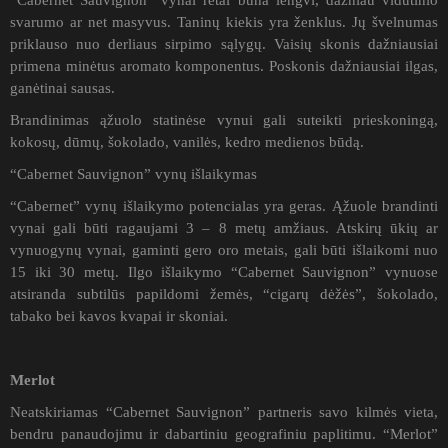
“Cabernet Sauvignon” vynai retai būna lengvi, dažniau vidutinio
svarumo ar net masyvus. Taninų kiekis yra ženklus. Jų švelnumas
priklauso nuo derliaus sirpimo sąlygų. Vaisių skonis dažniausiai
primena minėtus aromato komponentus. Poskonis dažniausiai ilgas,
ganėtinai sausas.
Brandinimas ąžuolo statinėse vynui gali suteikti prieskoningą,
kokosų, dūmų, šokolado, vanilės, kedro medienos būdą.
“Cabernet Sauvignon” vynų išlaikymas
“Cabernet” vynų išlaikymo potencialas yra geras. Ąžuole brandinti
vynai gali būti ragaujami 3 – 8 metų amžiaus. Atskirų ūkių ar
vynuogynų vynai, gaminti gero oro metais, gali būti išlaikomi nuo
15 iki 30 metų. Ilgo išlaikymo “Cabernet Sauvignon” vynuose
atsiranda subtilūs papildomi žemės, “cigarų dėžės”, šokolado,
tabako bei kavos kvapai ir skoniai.
Merlot
Neatskiriamas “Cabernet Sauvignon” partneris savo kilmės vieta,
bendru panaudojimu ir dabartiniu geografiniu paplitimu. “Merlot”