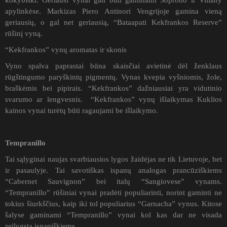
kokybiški. Geriausi vynai gali būti gaminami Soprono ir Villany
apylinkėse. Markizas Piero Antinori Vengrijoje gamina vieną
geriausių, o gal net geriausią, “Bataapati Kekfrankos Reserve”
rūšinį vyną.
“Kekfrankos” vynų aromatas ir skonis
Vyno spalva paprastai būna skaisčiai avietinė dėl ženklaus
rūgštingumo paryškintų pigmentų. Vynas kvepia vyšniomis, žole,
braškėmis bei pipirais. “Kekfrankos” dažniausiai yra vidutinio
svarumo ar lengvesnis. “Kekfrankos” vynų išlaikymas Kuklios
kainos vynai turėtų būti ragaujami be išlaikymo.
Tempranillo
Tai sąlyginai naujas svarbiausios lygos žaidėjas ne tik Lietuvoje, bet
ir pasaulyje. Tai savotiškas ispanų analogas prancūziškiems
“Cabernet Sauvignon” bei italų “Sangiovese” vynams.
“Tempranillo” rūšiniai vynai pradėti populiarinti, norint gaminti ne
tokius šiurkščius, kaip iki tol populiarius “Garnacha” vynus. Kitose
šalyse gaminami “Tempranillo” vynai kol kas dar ne visada
prilygsta ispaniškiems.