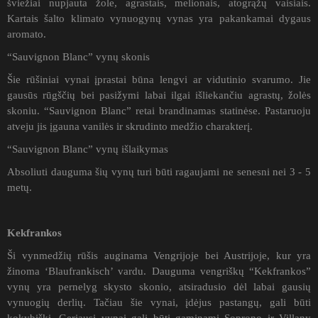
šviežiai nupjauta žole, agrastais, melionais, atogrąžų vaisiais.
Kartais šalto klimato vynuogynų vynas yra pakankamai dygaus
aromato.
“Sauvignon Blanc” vynų skonis
Šie rūšiniai vynai įprastai būna lengvi ar vidutinio svarumo. Jie
gausūs rūgščių bei pasižymi labai ilgai išliekančiu agrastų, žolės
skoniu. “Sauvignon Blanc” retai brandinamas statinėse. Pastaruoju
atveju jis įgauna vanilės ir skrudinto medžio charakterį.
“Sauvignon Blanc” vynų išlaikymas
Absoliuti dauguma šių vynų turi būti ragaujami ne senesni nei 3 - 5
metų.
Kekfrankos
Ši vynmedžių rūšis auginama Vengrijoje bei Austrijoje, kur yra
žinoma ‘Blaufrankisch’ vardu. Dauguma vengriškų “Kekfrankos”
vynų yra pernelyg skysto skonio, atsiradusio dėl labai gausių
vynuogių derlių. Tačiau šie vynai, įdėjus pastangų, gali būti