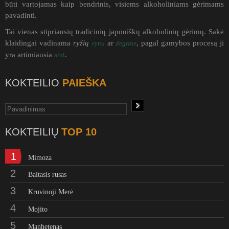
būti vartojamas kaip bendrinis, visiems alkoholiniams gėrimams
pavadinti.
Tai vienas stipriausių tradicinių japoniškų alkoholinių gėrimų. Sakė
klaidingai vadinama
ryžių
ar
, pagal gamybos procesą ji
vynu
degtine
yra artimiausia
.
alui
KOKTEILIO
PAIEŠKA
KOKTEILIŲ
TOP 10
1
Mimoza
2
Baltasis rusas
3
Kruvinoji Merė
4
Mojito
5
Manhetenas