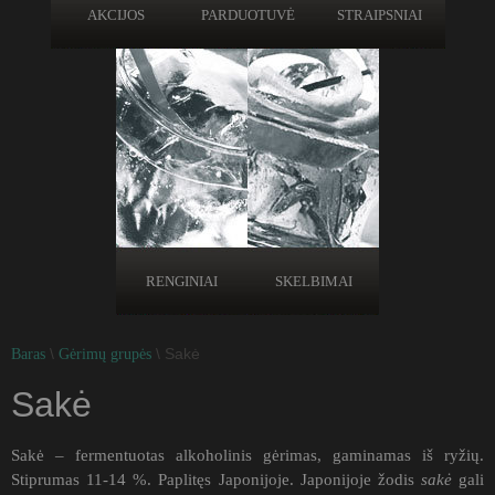
AKCIJOS
PARDUOTUVĖ
STRAIPSNIAI
RENGINIAI
SKELBIMAI
\
\ Sakė
Baras
Gėrimų grupės
Sakė
Sakė – fermentuotas alkoholinis gėrimas, gaminamas iš ryžių.
Stiprumas 11-14 %. Paplitęs Japonijoje. Japonijoje žodis
sakė
gali