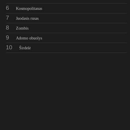
6
Kosmopolitanas
7
Juodasis rusas
8
Zombis
9
Adomo obuolys
10
Širdelė