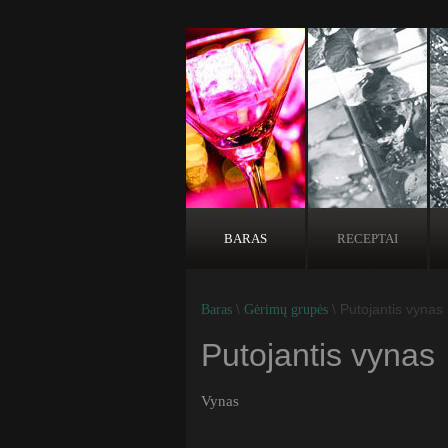
BARAS
RECEPTAI
\
\ Putojantis vynas
Baras
Gėrimų grupės
Putojantis vynas
Vynas