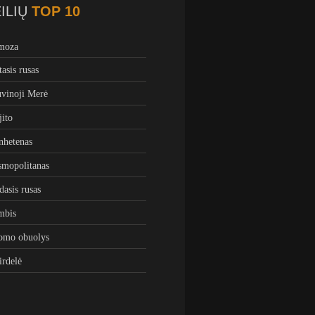
ILIŲ
TOP 10
moza
tasis rusas
vinoji Merė
ito
hetenas
mopolitanas
dasis rusas
mbis
omo obuolys
irdelė