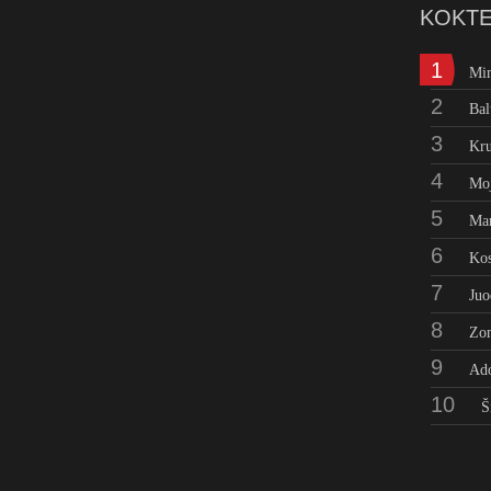
KOKTE
1
Mi
2
Bal
3
Kru
4
Moj
5
Man
6
Kos
7
Juo
8
Zo
9
Ad
10
Š