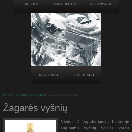
AKCIJOS
PARDUOTUVĖ
STRAIPSNIAI
RENGINIAI
SKELBIMAI
\
\ Žagarės vyšnių
Baras
Gėrimų aprašymai
Žagarės vyšnių
Vienos iš populiariausių Lietuvoje
auginamų vyšnių veislės vardu