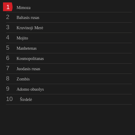
1
Mimoza
2
Baltasis rusas
3
Kruvinoji Merė
4
Mojito
5
Manhetenas
6
Kosmopolitanas
7
Juodasis rusas
8
Zombis
9
Adomo obuolys
10
Širdelė