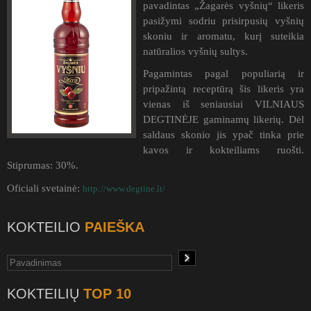
pavadintas „Žagarės vyšnių“ likeris
pasižymi sodriu prisirpusių vyšnių
skoniu ir aromatu, kurį suteikia
natūralios vyšnių sultys.
Pagamintas pagal populiarią ir
pripažintą receptūrą šis likeris yra
vienas iš seniausiai VILNIAUS
DEGTINĖJE gaminamų likerių. Dėl
saldaus skonio jis ypač tinka prie
kavos ir kokteiliams ruošti.
Stiprumas: 30%.
Oficiali svetainė:
http://www.degtine.lt/
KOKTEILIO
PAIEŠKA
KOKTEILIŲ
TOP 10